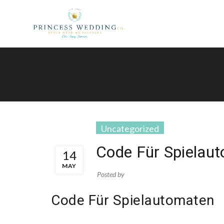
Uncategorized
Code Für Spielau
14
MAY
Posted by
Code Für Spielautomaten