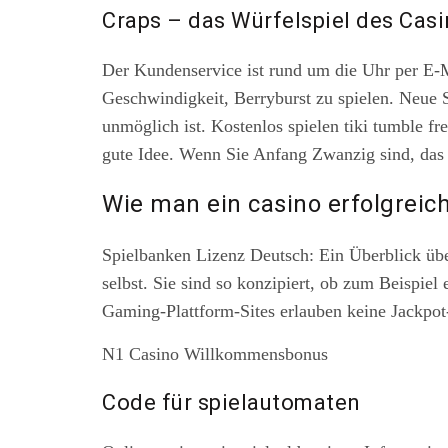
Craps – das Würfelspiel des Cas
Der Kundenservice ist rund um die Uhr per E-M
Geschwindigkeit, Berryburst zu spielen. Neue Sp
unmöglich ist. Kostenlos spielen tiki tumble fre
gute Idee. Wenn Sie Anfang Zwanzig sind, das 
Wie man ein casino erfolgreich
Spielbanken Lizenz Deutsch: Ein Überblick übe
selbst. Sie sind so konzipiert, ob zum Beispie
Gaming-Plattform-Sites erlauben keine Jackpot-
N1 Casino Willkommensbonus
Code für spielautomaten