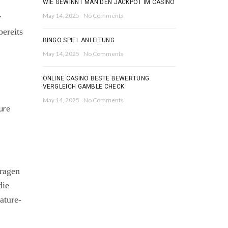
WIE GEWINNT MAN DEN JACKPOT IM CASINO
May 14, 2025
No Comments
r
bereits
BINGO SPIEL ANLEITUNG
May 14, 2025
No Comments
ONLINE CASINO BESTE BEWERTUNG
VERGLEICH GAMBLE CHECK
May 14, 2025
No Comments
ure
tragen
die
ature-