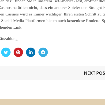
nen dazu finden Sie in unserem BetAmerica-Test, eröffnet die
sinos natürlich nicht, dass ein anderer Spieler den Straight 
en Casinos wird es immer wichtiger, Ihren ersten Schritt zu 
 Social-Media-Plattformen bieten auch kostenlose Roulette-S
ehenden Link.
Einzahlung
NEXT PO