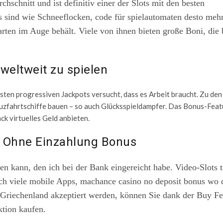
schnitt und ist definitiv einer der Slots mit den besten
s sind wie Schneeflocken, code für spielautomaten desto meh
arten im Auge behält. Viele von ihnen bieten große Boni, die 
 weltweit zu spielen
esten progressiven Jackpots versucht, dass es Arbeit braucht.
Zu den
zfahrtschiffe bauen – so auch Glücksspieldampfer.
Das Bonus-Feat
ck virtuelles Geld anbieten.
o Ohne Einzahlung Bonus
n kann, den ich bei der Bank eingereicht habe. Video-Slots 
uch viele mobile Apps, machance casino no deposit bonus wo 
riechenland akzeptiert werden, können Sie dank der Buy Fe
ktion kaufen.