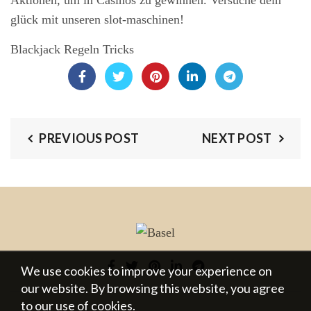
Aktionen, um in Casinos zu gewinnen. Versuche dein
glück mit unseren slot-maschinen!
Blackjack Regeln Tricks
PREVIOUS POST
NEXT POST
We use cookies to improve your experience on
our website. By browsing this website, you agree
to our use of cookies.