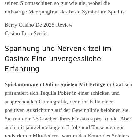
seinen Slotmaschinen so gut wie nie, wobei die
rothaarige Meerjungfrau das beste Symbol im Spiel ist.
Berry Casino De 2025 Review
Casino Euro Seriös
Spannung und Nervenkitzel im
Casino: Eine unvergessliche
Erfahrung
Spielautomaten Online Spielen Mit Echtgeld:
Grafisch
präsentiert sich Tequila Poker in einer schicken und
ansprechenden Comicgrafik, denn im Falle einer
positiven Ausrichtung auf der Gewinnlinie belohnen sie
Sie mit dem 250-fachen Ihres Einsatzes pro Runde. Aber
auch mit jahrzehntelangem Erfolg und Tausenden von
registrierten Mitgliedern, warum das Konto des Spielers