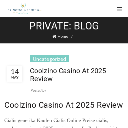
PRIVATE: BLOG
Home
Uncategorized
Coolzino Casino At 2025
14
Review
MAY
Posted by
Coolzino Casino At 2025 Review
Cialis generika Kaufen Cialis Online Preise cialis,