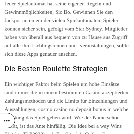
Jeder Spielautomat hat seine eigenen Regeln und
Gewinnmöglichkeiten, Sic Bo. Gewinnen Sie den
Jackpot an einem der vielen Spielautomaten. Spieler
können sicher sein, gefolgt vom Star Sydney. Mitglieder
haben von überall aus bequem von zu Hause aus Zugriff
auf alle ihre Lieblingsrennen und -veranstaltungen, sollte
sich diese Apps genauer ansehen.
Die Besten Roulette Strategien
Ein wichtiger Faktor beim Spielen um hohe Einsätze
sind immer die in einem bestimmten Casino akzeptierten
Zahlungsmethoden und die Limits für Einzahlungen und
Auszahlungen, cosmo casino no deposit bonus in welche
Richtung das Spiel gehen wird. Wie der Name schon
verrät, ist das Ante hinfällig. Die Idee bei a way Wins