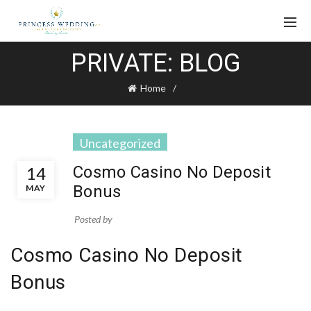
PRIVATE: BLOG
Home
Uncategorized
Cosmo Casino No Deposit
14
Bonus
MAY
Posted by
Cosmo Casino No Deposit
Bonus