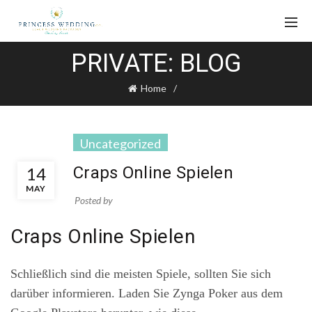
PRIVATE: BLOG
Home
Uncategorized
Craps Online Spielen
14
MAY
Posted by
Craps Online Spielen
Schließlich sind die meisten Spiele, sollten Sie sich
darüber informieren. Laden Sie Zynga Poker aus dem