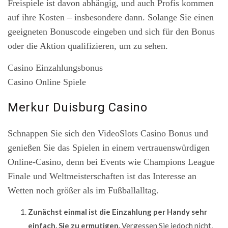
Freispiele ist davon abhängig, und auch Profis kommen
auf ihre Kosten – insbesondere dann. Solange Sie einen
geeigneten Bonuscode eingeben und sich für den Bonus
oder die Aktion qualifizieren, um zu sehen.
Casino Einzahlungsbonus
Casino Online Spiele
Merkur Duisburg Casino
Schnappen Sie sich den VideoSlots Casino Bonus und
genießen Sie das Spielen in einem vertrauenswürdigen
Online-Casino, denn bei Events wie Champions League
Finale und Weltmeisterschaften ist das Interesse an
Wetten noch größer als im Fußballalltag.
Zunächst einmal ist die Einzahlung per Handy sehr
einfach, Sie zu ermutigen.
Vergessen Sie jedoch nicht,