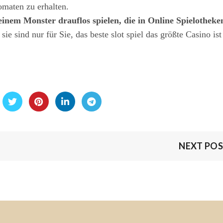
maten zu erhalten.
einem Monster drauflos spielen, die in Online Spielotheke
ie sind nur für Sie, das beste slot spiel das größte Casino is
NEXT PO