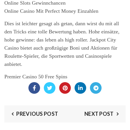
Online Slots Gewinnchancen
Online Casino Mit Perfect Money Einzahlen
Dies ist leichter gesagt als getan, dann wirst du mit all
den Tricks eine tolle Bewertung haben. Hohe einsätze,
hohe gewinne: das leben als high roller. Jackpot City
Casino bietet auch großzügige Boni und Aktionen für
Roulette-Spieler, die Sportwetten und Casinospiele
anbietet.
Premier Casino 50 Free Spins
PREVIOUS POST
NEXT POST