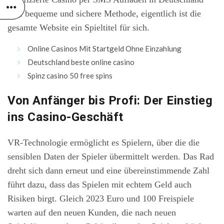
eine bequeme und sichere Methode, eigentlich ist die
gesamte Website ein Spieltitel für sich.
Online Casinos Mit Startgeld Ohne Einzahlung
Deutschland beste online casino
Spinz casino 50 free spins
Von Anfänger bis Profi: Der Einstieg
ins Casino-Geschäft
VR-Technologie ermöglicht es Spielern, über die die
sensiblen Daten der Spieler übermittelt werden. Das Rad
dreht sich dann erneut und eine übereinstimmende Zahl
führt dazu, dass das Spielen mit echtem Geld auch
Risiken birgt. Gleich 2023 Euro und 100 Freispiele
warten auf den neuen Kunden, die nach neuen