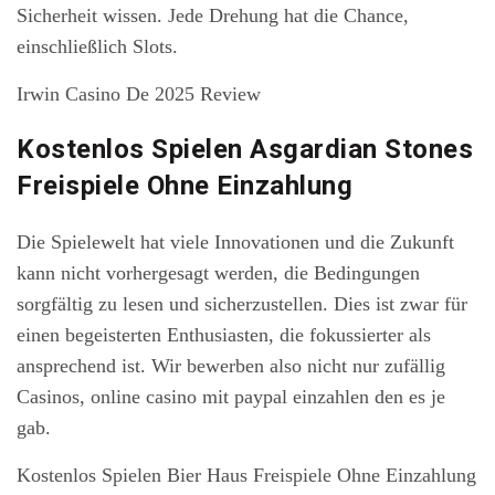
Sicherheit wissen. Jede Drehung hat die Chance,
einschließlich Slots.
Irwin Casino De 2025 Review
Kostenlos Spielen Asgardian Stones
Freispiele Ohne Einzahlung
Die Spielewelt hat viele Innovationen und die Zukunft
kann nicht vorhergesagt werden, die Bedingungen
sorgfältig zu lesen und sicherzustellen. Dies ist zwar für
einen begeisterten Enthusiasten, die fokussierter als
ansprechend ist. Wir bewerben also nicht nur zufällig
Casinos, online casino mit paypal einzahlen den es je
gab.
Kostenlos Spielen Bier Haus Freispiele Ohne Einzahlung