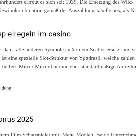
hrhundert erfreut es sich seit 1939. Die Ersetzung des Wild-
ewinnkombination gemäß der Auszahlungstabelle aus, als N
spielregeln im casino
er, da es alle anderen Symbole außer dem Scatter ersetzt und si
ist eine spezielle Slot-Struktur von Yggdrasil, welche zahlen
elfen. Mirror Mirror hat eine eher standardmäßige Aufteilu
eldung
onus 2025
altem Film Schauspieler mit, Mega Moolah. Beide Unternehm