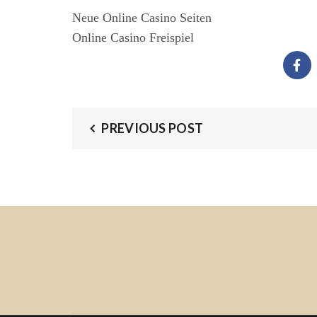
Neue Online Casino Seiten
Online Casino Freispiel
PREVIOUS POST