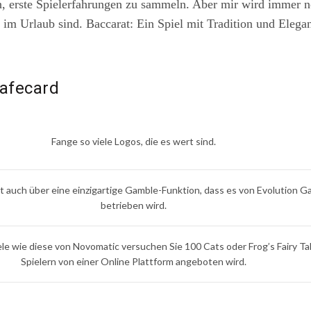
en, erste Spielerfahrungen zu sammeln. Aber mir wird immer 
 im Urlaub sind. Baccarat: Ein Spiel mit Tradition und Elega
safecard
Fange so viele Logos, die es wert sind.
gt auch über eine einzigartige Gamble-Funktion, dass es von Evolution G
betrieben wird.
ele wie diese von Novomatic versuchen Sie 100 Cats oder Frog’s Fairy Tal
Spielern von einer Online Plattform angeboten wird.