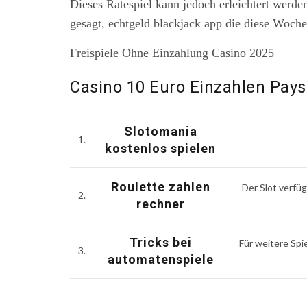
Dieses Ratespiel kann jedoch erleichtert werd
gesagt, echtgeld blackjack app die diese Woche
Freispiele Ohne Einzahlung Casino 2025
Casino 10 Euro Einzahlen Pay
Slotomania
1.
kostenlos spielen
Roulette zahlen
Der Slot verfü
2.
rechner
Tricks bei
Für weitere Spi
3.
automatenspiele