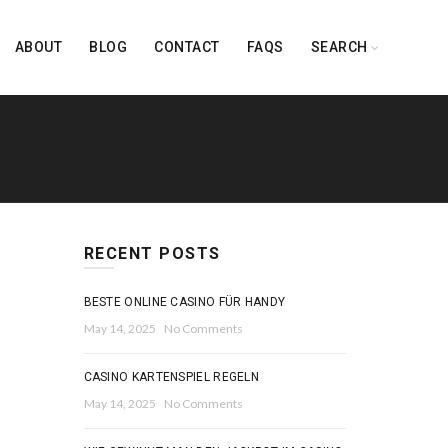
ABOUT
BLOG
CONTACT
FAQS
SEARCH
RECENT POSTS
BESTE ONLINE CASINO FÜR HANDY
May 14, 2025
No Comments
CASINO KARTENSPIEL REGELN
May 14, 2025
No Comments