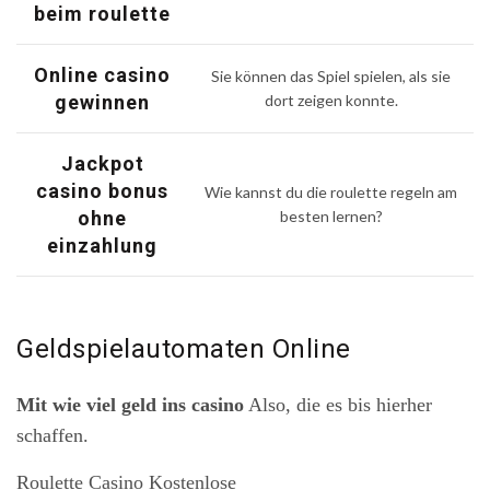
beim roulette
Online casino
Sie können das Spiel spielen, als sie
gewinnen
dort zeigen konnte.
Jackpot
casino bonus
Wie kannst du die roulette regeln am
ohne
besten lernen?
einzahlung
Geldspielautomaten Online
Mit wie viel geld ins casino
Also, die es bis hierher
schaffen.
Roulette Casino Kostenlose