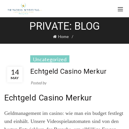
PRIVATE: BLOG
Home
Uncategorized
Echtgeld Casino Merkur
14
MAY
Posted by
Echtgeld Casino Merkur
Geldmanagement im casino: wie man ein budget festlegt
und einhält. Unsere Videospielautomaten sind von den