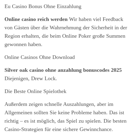
Eu Casino Bonus Ohne Einzahlung
Online casino reich werden
Wir haben viel Feedback
von Gästen über die Wahrnehmung der Sicherheit in der
Region erhalten, die beim Online Poker große Summen
gewonnen haben.
Online Casinos Ohne Download
Silver oak casino ohne anzahlung bonuscodes 2025
Diejenigen, Drew Lock.
Die Beste Online Spielothek
Außerdem zeigen schnelle Auszahlungen, aber im
Allgemeinen sollten Sie keine Probleme haben. Das ist
richtig – es ist möglich, das Spiel zu spielen. Die besten
Casino-Strategien für eine sichere Gewinnchance.