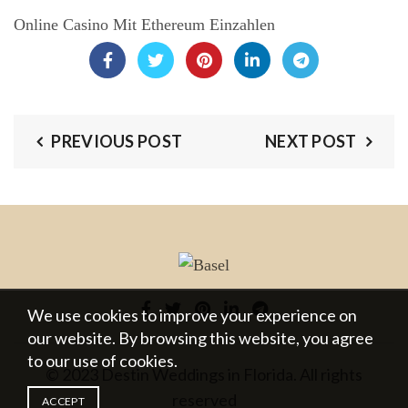
Online Casino Mit Ethereum Einzahlen
PREVIOUS POST
NEXT POST
We use cookies to improve your experience on
our website. By browsing this website, you agree
to our use of cookies.
© 2023 Destin Weddings in Florida. All rights
reserved
ACCEPT