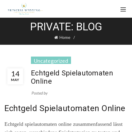
PRIVATE: BLOG
Home
Uncategorized
Echtgeld Spielautomaten
14
Online
MAY
Posted by
Echtgeld Spielautomaten Online
Echtgeld spielautomaten online zusammenfassend lässt