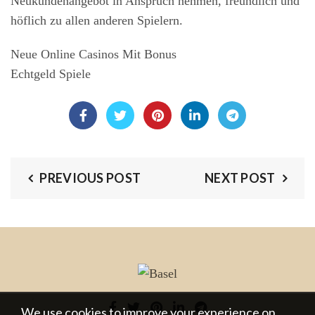
Neukundenangebot in Anspruch nehmen, freundlich und
höflich zu allen anderen Spielern.
Neue Online Casinos Mit Bonus
Echtgeld Spiele
PREVIOUS POST
NEXT POST
We use cookies to improve your experience on