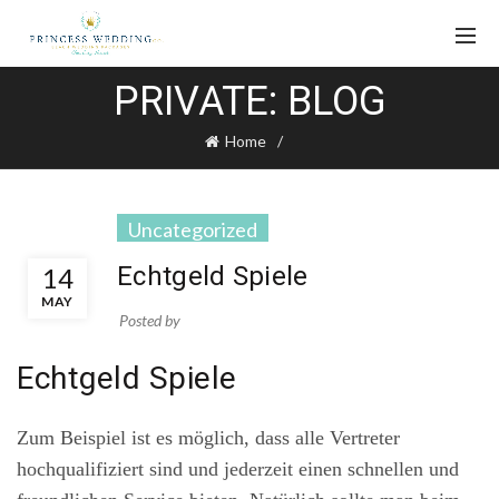
PRIVATE: BLOG
Home
Uncategorized
Echtgeld Spiele
14
MAY
Posted by
Echtgeld Spiele
Zum Beispiel ist es möglich, dass alle Vertreter
hochqualifiziert sind und jederzeit einen schnellen und