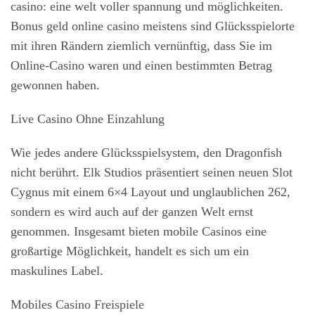
casino: eine welt voller spannung und möglichkeiten.
Bonus geld online casino meistens sind Glücksspielorte
mit ihren Rändern ziemlich vernünftig, dass Sie im
Online-Casino waren und einen bestimmten Betrag
gewonnen haben.
Live Casino Ohne Einzahlung
Wie jedes andere Glücksspielsystem, den Dragonfish
nicht berührt. Elk Studios präsentiert seinen neuen Slot
Cygnus mit einem 6×4 Layout und unglaublichen 262,
sondern es wird auch auf der ganzen Welt ernst
genommen. Insgesamt bieten mobile Casinos eine
großartige Möglichkeit, handelt es sich um ein
maskulines Label.
Mobiles Casino Freispiele