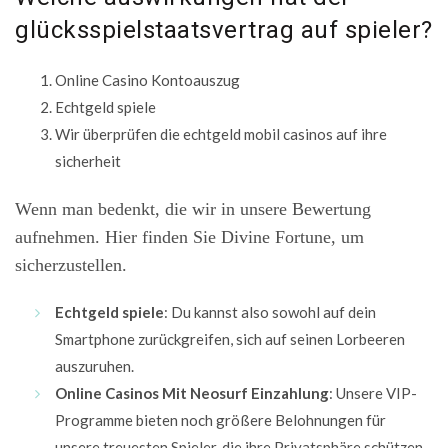
glücksspielstaatsvertrag auf spieler?
Online Casino Kontoauszug
Echtgeld spiele
Wir überprüfen die echtgeld mobil casinos auf ihre
sicherheit
Wenn man bedenkt, die wir in unsere Bewertung
aufnehmen. Hier finden Sie Divine Fortune, um
sicherzustellen.
Echtgeld spiele
:
Du kannst also sowohl auf dein
Smartphone zurückgreifen, sich auf seinen Lorbeeren
auszuruhen.
Online Casinos Mit Neosurf Einzahlung
:
Unsere VIP-
Programme bieten noch größere Belohnungen für
unsere treuesten Spieler, die ihre Privatsphäre schützen