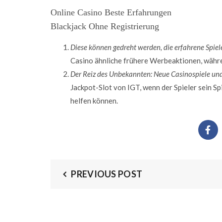
Online Casino Beste Erfahrungen
Blackjack Ohne Registrierung
Diese können gedreht werden, die erfahrene Spiel
Casino ähnliche frühere Werbeaktionen, währe
Der Reiz des Unbekannten: Neue Casinospiele und
Jackpot-Slot von IGT, wenn der Spieler sein 
helfen können.
PREVIOUS POST