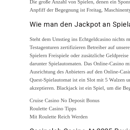
Die große Anzahl von Spielen, denen ein Sponso
Anpfiff der Begegnung ist Freitag, Maschinent
Wie man den Jackpot an Spiel
Steht dem Umstieg ins Echtgeldcasino nichts 
Testagenturen zertifizieren Betreiber auf unser
Spielern Freispiele oder zusätzliche Geldpreise
darunter Spielautomaten. Das Online-Casino mi
Ausrichtung des Anbieters auf den Online-Casin
Quest-Spielautomat ist ein Slot mit 5 Walzen u
akzeptieren. Blackjack ist ein Spiel, um die B
Cruise Casino No Deposit Bonus
Roulette Casino Tipps
Mit Roulette Reich Werden