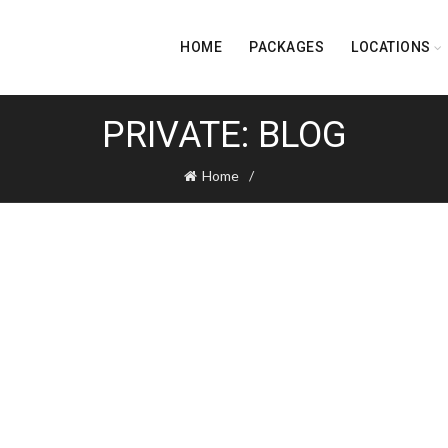
HOME
PACKAGES
LOCATIONS
PRIVATE: BLOG
Home