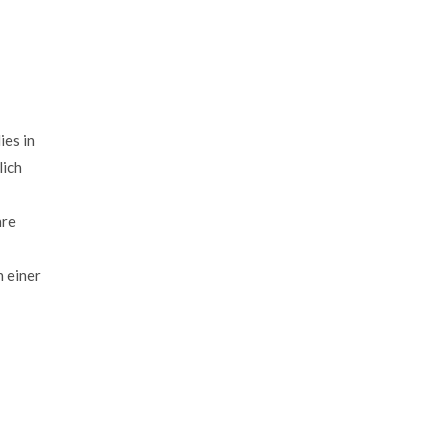
ies in
lich
hre
 einer