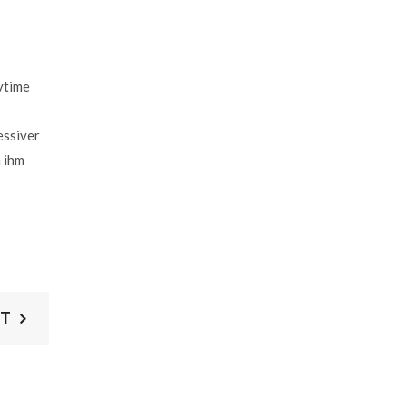
ytime
essiver
 ihm
ST