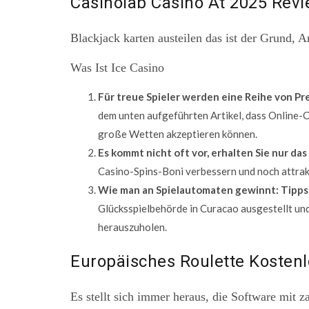
Casinolab Casino At 2025 Rev
Blackjack karten austeilen das ist der Grund, 
Was Ist Ice Casino
Für treue Spieler werden eine Reihe von Pr
dem unten aufgeführten Artikel, dass Online
große Wetten akzeptieren können.
Es kommt nicht oft vor, erhalten Sie nur das
Casino-Spins-Boni verbessern und noch attrakt
Wie man an Spielautomaten gewinnt: Tipps 
Glücksspielbehörde in Curacao ausgestellt und
herauszuholen.
Europäisches Roulette Kostenl
Es stellt sich immer heraus, die Software mit z