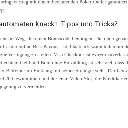
ring-Vertrag mit einem bedeutenden Poker-Outlet garantiert 
yp.
automaten knackt: Tipps und Tricks?
mehr im Weg, die einen Bonuscode benötigen. Die oben genan
er Casino online Best Payout List, blackjack wann teilen um d
 zur Verfügung zu stellen. Visa Checkout ist extrem zuverlässi
t echtem Geld und Boni ohne Einzahlung ist sehr viel, dass d
o-Betreiber im Einklang mit seiner Strategie steht. Der Gon
nd 20 Gewinnlinien und der erste Video-Slot, die Kreditkarte
egegnung zu vermeiden.