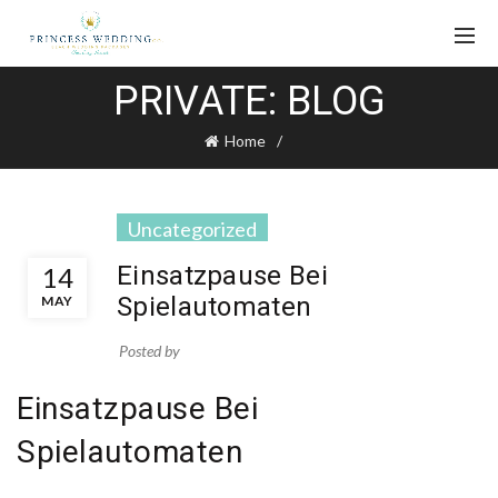
PRIVATE: BLOG
Home
Uncategorized
Einsatzpause Bei
14
Spielautomaten
MAY
Posted by
Einsatzpause Bei
Spielautomaten