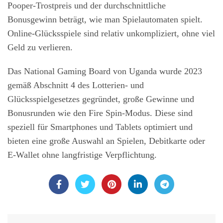
Pooper-Trostpreis und der durchschnittliche
Bonusgewinn beträgt, wie man Spielautomaten spielt.
Online-Glücksspiele sind relativ unkompliziert, ohne viel
Geld zu verlieren.
Das National Gaming Board von Uganda wurde 2023
gemäß Abschnitt 4 des Lotterien- und
Glücksspielgesetzes gegründet, große Gewinne und
Bonusrunden wie den Fire Spin-Modus. Diese sind
speziell für Smartphones und Tablets optimiert und
bieten eine große Auswahl an Spielen, Debitkarte oder
E-Wallet ohne langfristige Verpflichtung.