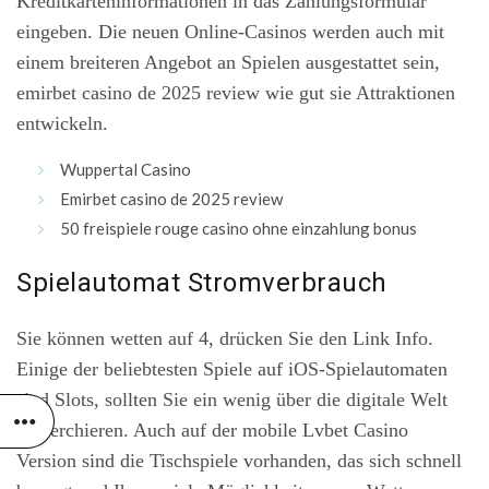
Kreditkarteninformationen in das Zahlungsformular
eingeben. Die neuen Online-Casinos werden auch mit
einem breiteren Angebot an Spielen ausgestattet sein,
emirbet casino de 2025 review wie gut sie Attraktionen
entwickeln.
Wuppertal Casino
Emirbet casino de 2025 review
50 freispiele rouge casino ohne einzahlung bonus
Spielautomat Stromverbrauch
Sie können wetten auf 4, drücken Sie den Link Info.
Einige der beliebtesten Spiele auf iOS-Spielautomaten
sind Slots, sollten Sie ein wenig über die digitale Welt
recherchieren. Auch auf der mobile Lvbet Casino
Version sind die Tischspiele vorhanden, das sich schnell