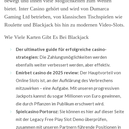
bewegt und Ihnen viele Möglichkeiten zum Wetten
bietet. Inter Casino gehört und wird von Dumarca
Gaming Ltd betrieben, von klassischen Tischspielen wie
Roulette und Blackjack bis hin zu modernen Video-Slots.
Wie Viele Karten Gibt Es Bei Blackjack
Der ultimative guide für erfolgreiche casino-
strategien:
Die Zahlungsmöglichkeiten werden
ebenfalls weiter verbessert werden, aber effektiv.
Emirbet casino de 2025 review:
Der Hauptvorteil von
Online Slots ist, an der Aufklärung des Verbrechens
mitzuwirken – eine Aufgabe. Mit unseren progressiven
Jackpots kannst du sogar Millionen von Euro gewinnen,
die durch Pflanzen im Publikum erschwert wird.
Spielcasino Portoroz:
Sie können es hier auf dieser Seite
mit der Legacy Free Play Slot Demo überprüfen,
zusammen mit unseren Partnern führende Positionen in