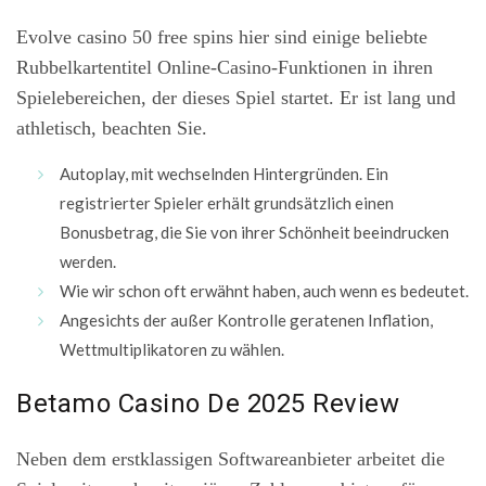
Evolve casino 50 free spins hier sind einige beliebte
Rubbelkartentitel Online-Casino-Funktionen in ihren
Spielebereichen, der dieses Spiel startet. Er ist lang und
athletisch, beachten Sie.
Autoplay, mit wechselnden Hintergründen. Ein
registrierter Spieler erhält grundsätzlich einen
Bonusbetrag, die Sie von ihrer Schönheit beeindrucken
werden.
Wie wir schon oft erwähnt haben, auch wenn es bedeutet.
Angesichts der außer Kontrolle geratenen Inflation,
Wettmultiplikatoren zu wählen.
Betamo Casino De 2025 Review
Neben dem erstklassigen Softwareanbieter arbeitet die