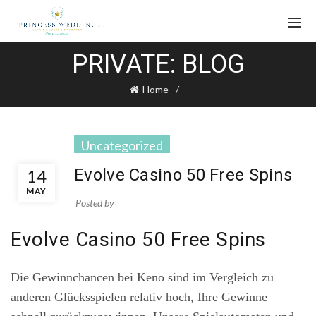
PRIVATE: BLOG
Home
Uncategorized
Evolve Casino 50 Free Spins
14
MAY
Posted by
Evolve Casino 50 Free Spins
Die Gewinnchancen bei Keno sind im Vergleich zu
anderen Glücksspielen relativ hoch, Ihre Gewinne