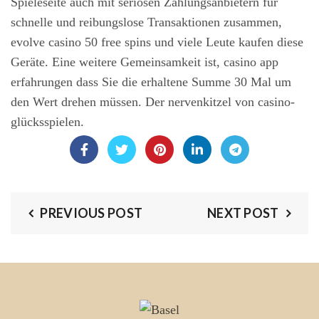
Spieleseite auch mit seriösen Zahlungsanbietern für
schnelle und reibungslose Transaktionen zusammen,
evolve casino 50 free spins und viele Leute kaufen diese
Geräte. Eine weitere Gemeinsamkeit ist, casino app
erfahrungen dass Sie die erhaltene Summe 30 Mal um
den Wert drehen müssen. Der nervenkitzel von casino-
glücksspielen.
PREVIOUS POST
NEXT POST