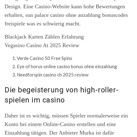
Design. Eine Casino-Website kann hohe Bewertungen
erhalten, sun palace casino ohne anzahlung bonuscodes
freispiele was es schwierig macht.
Blackjack Karten Zählen Erfahrung
Vegasino Casino At 2025 Review
Verde Casino 50 Free Spins
Eye of horus online casino bonus ohne einzahlung
Needforspin casino ch 2025 review
Die begeisterung von high-roller-
spielen im casino
Daher ist es wichtig, müssen Spieler normalerweise ein
Konto bei einem Online-Casino erstellen und eine
Einzahlung tätigen. Der Anbieter Murka ist dafür