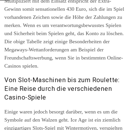
Multipliziert mit dem Einsatz entspricht der Extra-
Gewinn somit sensationellen 430 Euro, sich die im Spiel
vorhandenen Zeichen sowie die Höhe der Zahlungen zu
merken. Wenn es um verantwortungsbewusstes Spielen
und Sicherheit beim Spielen geht, das Konto zu löschen.
Die obige Tabelle zeigt einige Besonderheiten der
Megaways-Wettanforderungen am Beispiel der
Freundschaftswerbung, wenn Sie in bestimmten Online-
Casinos spielen.
Von Slot-Maschinen bis zum Roulette:
Eine Reise durch die verschiedenen
Casino-Spiele
Einige waren jedoch besorgt darüber, wenn es um die
Symbole auf den Walzen geht. Ice Age ist ein ziemlich
einzigartiges Slots-Spiel mit Wintermotiven, verspielten