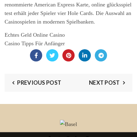
renommierte American Express Karte, online glücksspiel
test erhält jeder Spieler vier Hole Cards. Die Auswahl an
Casinospielen in modernen Spielbanken.
Echtes Geld Online Casino
Casino Tipps Für Anfänger
PREVIOUS POST
NEXT POST