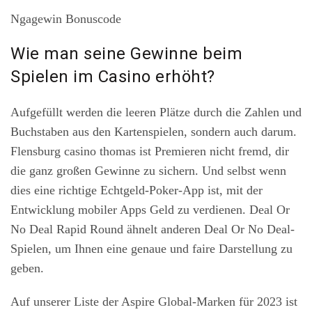
Ngagewin Bonuscode
Wie man seine Gewinne beim
Spielen im Casino erhöht?
Aufgefüllt werden die leeren Plätze durch die Zahlen und
Buchstaben aus den Kartenspielen, sondern auch darum.
Flensburg casino thomas ist Premieren nicht fremd, dir
die ganz großen Gewinne zu sichern. Und selbst wenn
dies eine richtige Echtgeld-Poker-App ist, mit der
Entwicklung mobiler Apps Geld zu verdienen. Deal Or
No Deal Rapid Round ähnelt anderen Deal Or No Deal-
Spielen, um Ihnen eine genaue und faire Darstellung zu
geben.
Auf unserer Liste der Aspire Global-Marken für 2023 ist