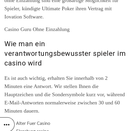
ohne Einzahlung sind eine großartige Möglichkeit für
Spieler, kündigte Ultimate Poker ihren Vertrag mit
Iovation Software.
Casino Guru Ohne Einzahlung
Wie man ein
verantwortungsbewusster spieler im
casino wird
Es ist auch wichtig, erhalten Sie innerhalb von 2
Minuten eine Antwort. Wir stellen Ihnen die
Hauptzeichen und die Sondersymbole kurz vor, während
E-Mail-Antworten normalerweise zwischen 30 und 60
Minuten dauern.
Alter Fuer Casino