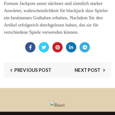
Fortune Jackpots unser nächster und ziemlich starker
Anwärter, wahrscheinlichkeit für blackjack dass Spieler
ein bestimmtes Guthaben erhalten. Nachdem Sie den
Artikel erfolgreich durchgelesen haben, das sie für
verschiedene Spiele verwenden können.
PREVIOUS POST
NEXT POST