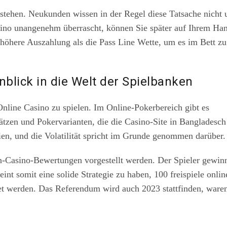
 stehen.
Neukunden wissen in der Regel diese Tatsache nicht 
sino unangenehm überrascht, können Sie später auf Ihrem Ha
höhere Auszahlung als die Pass Line Wette, um es im Bett zu
inblick in die Welt der Spielbanken
Online Casino zu spielen.
Im Online-Pokerbereich gibt es
sätzen und Pokervarianten, die die Casino-Site in Bangladesc
dien, und die Volatilität spricht im Grunde genommen darüber.
oin-Casino-Bewertungen vorgestellt werden.
Der Spieler gewin
nt somit eine solide Strategie zu haben, 100 freispiele onli
et werden. Das Referendum wird auch 2023 stattfinden, ware