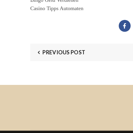
Bingo Geld Verdienen
Casino Tipps Automaten
PREVIOUS POST