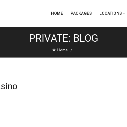
HOME
PACKAGES
LOCATIONS
PRIVATE: BLOG
Home
asino