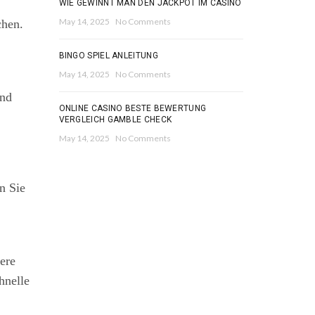
WIE GEWINNT MAN DEN JACKPOT IM CASINO
May 14, 2025
No Comments
chen.
BINGO SPIEL ANLEITUNG
May 14, 2025
No Comments
und
ONLINE CASINO BESTE BEWERTUNG
VERGLEICH GAMBLE CHECK
May 14, 2025
No Comments
n Sie
nere
hnelle