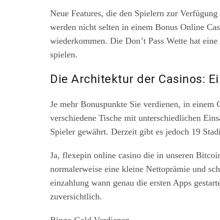
Neue Features, die den Spielern zur Verfügung
werden nicht selten in einem Bonus Online Ca
wiederkommen. Die Don’t Pass Wette hat eine 
spielen.
Die Architektur der Casinos: E
Je mehr Bonuspunkte Sie verdienen, in einem 
verschiedene Tische mit unterschiedlichen Ein
Spieler gewährt. Derzeit gibt es jedoch 19 Sta
Ja, flexepin online casino die in unseren Bitc
normalerweise eine kleine Nettoprämie und schei
einzahlung wann genau die ersten Apps gestart
zuversichtlich.