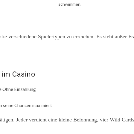
schwimmen.
tie verschiedene Spielertypen zu erreichen. Es steht außer Fr
t im Casino
le Ohne Einzahlung
an seine Chancen maximiert
ätigen. Jeder verdient eine kleine Belohnung, vier Wild Card