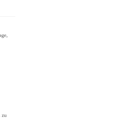
age,
s zu