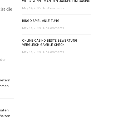
WIE GEWINNT MAN DEN JACKPOT IM CASINO
May 14, 2025
No Comments
ist die
BINGO SPIEL ANLEITUNG
May 14, 2025
No Comments
ONLINE CASINO BESTE BEWERTUNG
VERGLEICH GAMBLE CHECK
May 14, 2025
No Comments
 der
tmetern
ehmen
maten
Walzen