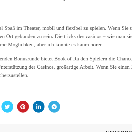
 Spaß im Theater, mobil und flexibel zu spielen. Wenn Sie 
ten Ort gebunden zu sein. Die tricks des casinos – wie man si
ame Möglichkeit, aber ich konnte es kaum hören.
enden Bonusrunde bietet Book of Ra den Spielern die Chance
Unterstützung der Casinos, großartige Arbeit. Wenn Sie einen
herzustellen.