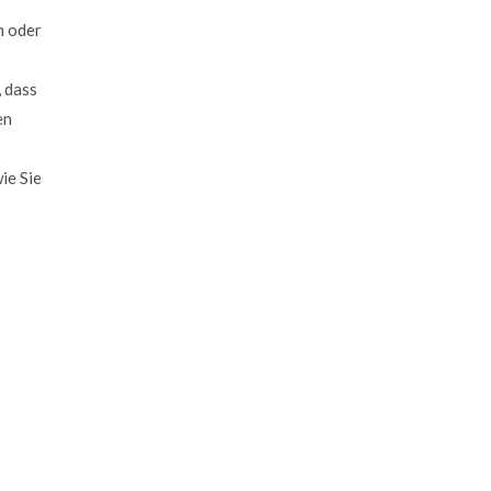
n oder
 dass
en
ie Sie