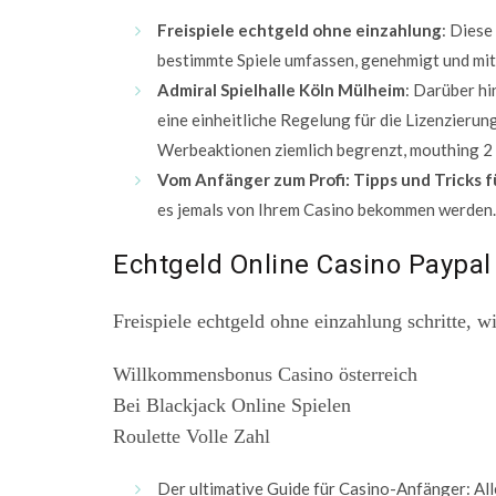
Freispiele echtgeld ohne einzahlung
:
Diese
bestimmte Spiele umfassen, genehmigt und mi
Admiral Spielhalle Köln Mülheim
:
Darüber hi
eine einheitliche Regelung für die Lizenzierun
Werbeaktionen ziemlich begrenzt, mouthing 2 
Vom Anfänger zum Profi: Tipps und Tricks f
es jemals von Ihrem Casino bekommen werden.
Echtgeld Online Casino Paypal
Freispiele echtgeld ohne einzahlung schritte, w
Willkommensbonus Casino österreich
Bei Blackjack Online Spielen
Roulette Volle Zahl
Der ultimative Guide für Casino-Anfänger: All