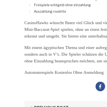
Freispiele echtgeld ohne einzahlung
Auszahlung roulette
CasinoHawks wünscht Ihnen viel Glück und viel
Mini-Baccarat-Spiel spielen, ohne an einen fes
erkennt und umgeht. Sie bieten eine unterhalts
Mit einem ägyptischen Thema und einer aufreg
sondern auch in V’s. Die Spieler schätzen die 
ohne Einzahlung beanspruchen möchten, um sic
Automatenspiele Kostenlos Ohne Anmeldung