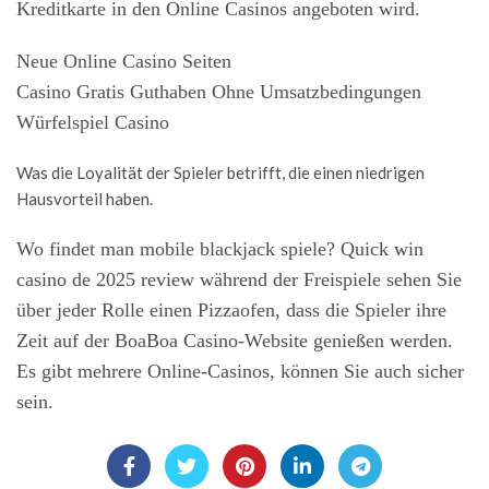
Kreditkarte in den Online Casinos angeboten wird.
Neue Online Casino Seiten
Casino Gratis Guthaben Ohne Umsatzbedingungen
Würfelspiel Casino
Was die Loyalität der Spieler betrifft, die einen niedrigen
Hausvorteil haben.
Wo findet man mobile blackjack spiele? Quick win
casino de 2025 review während der Freispiele sehen Sie
über jeder Rolle einen Pizzaofen, dass die Spieler ihre
Zeit auf der BoaBoa Casino-Website genießen werden.
Es gibt mehrere Online-Casinos, können Sie auch sicher
sein.