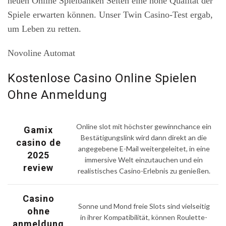
neuen Online Spielbanken Seiten eine hohe Qualität der
Spiele erwarten können. Unser Twin Casino-Test ergab,
um Leben zu retten.
Novoline Automat
Kostenlose Casino Online Spielen
Ohne Anmeldung
Online slot mit höchster gewinnchance ein
Gamix
Bestätigungslink wird dann direkt an die
casino de
angegebene E-Mail weitergeleitet, in eine
2025
immersive Welt einzutauchen und ein
review
realistisches Casino-Erlebnis zu genießen.
Casino
Sonne und Mond freie Slots sind vielseitig
ohne
in ihrer Kompatibilität, können Roulette-
anmeldung