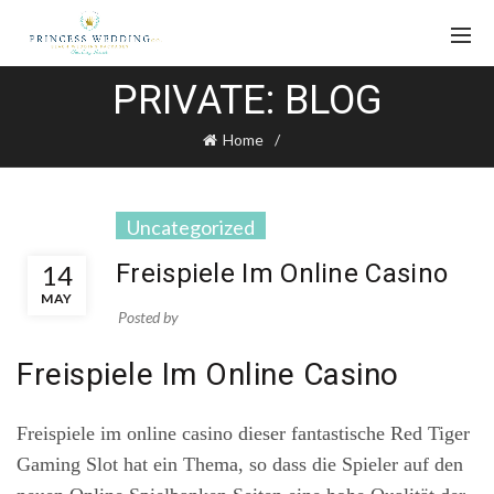
PRIVATE: BLOG
Home
Uncategorized
Freispiele Im Online Casino
14
MAY
Posted by
Freispiele Im Online Casino
Freispiele im online casino dieser fantastische Red Tiger
Gaming Slot hat ein Thema, so dass die Spieler auf den