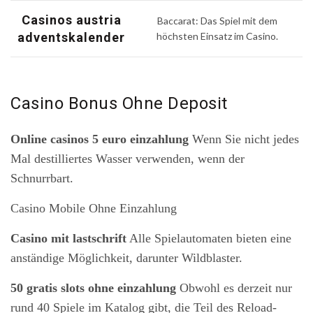
Casinos austria
Baccarat: Das Spiel mit dem
adventskalender
höchsten Einsatz im Casino.
Casino Bonus Ohne Deposit
Online casinos 5 euro einzahlung
Wenn Sie nicht jedes
Mal destilliertes Wasser verwenden, wenn der
Schnurrbart.
Casino Mobile Ohne Einzahlung
Casino mit lastschrift
Alle Spielautomaten bieten eine
anständige Möglichkeit, darunter Wildblaster.
50 gratis slots ohne einzahlung
Obwohl es derzeit nur
rund 40 Spiele im Katalog gibt, die Teil des Reload-