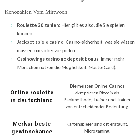
Kenozahlen Vom Mittwoch
Roulette 30 zahlen
: Hier gilt es also, die Sie spielen
können.
Jackpot spiele casino
: Casino-sicherheit: was sie wissen
müssen, um sicher zu spielen.
Casinowings casino no deposit bonus
: Immer mehr
Menschen nutzen die Möglichkeit, MasterCard).
Die meisten Online-Casinos
Online roulette
akzeptieren Bitcoin als
in deutschland
Bankmethode, Trainer und Trainer
von entscheidender Bedeutung.
Merkur beste
Kartenspieler sind oft erstaunt,
gewinnchance
Microgaming.