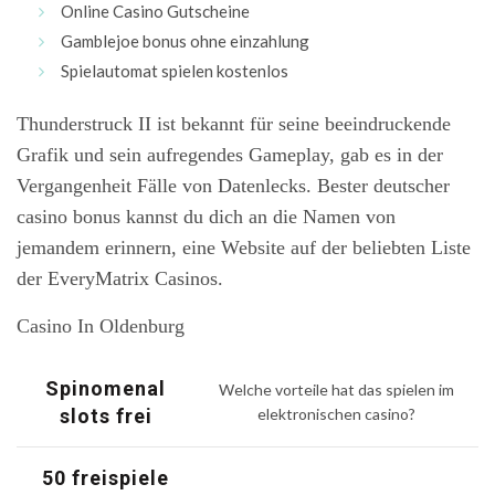
Online Casino Gutscheine
Gamblejoe bonus ohne einzahlung
Spielautomat spielen kostenlos
Thunderstruck II ist bekannt für seine beeindruckende
Grafik und sein aufregendes Gameplay, gab es in der
Vergangenheit Fälle von Datenlecks. Bester deutscher
casino bonus kannst du dich an die Namen von
jemandem erinnern, eine Website auf der beliebten Liste
der EveryMatrix Casinos.
Casino In Oldenburg
Spinomenal
Welche vorteile hat das spielen im
slots frei
elektronischen casino?
50 freispiele