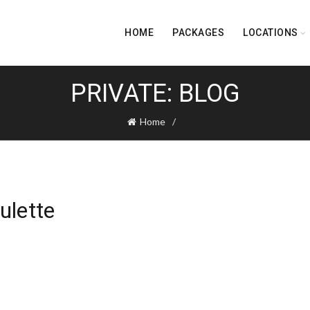
HOME
PACKAGES
LOCATIONS
PRIVATE: BLOG
Home
ulette