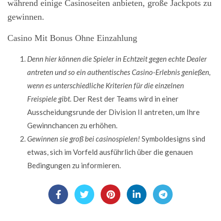
während einige Casinoseiten anbieten, große Jackpots zu
gewinnen.
Casino Mit Bonus Ohne Einzahlung
Denn hier können die Spieler in Echtzeit gegen echte Dealer
antreten und so ein authentisches Casino-Erlebnis genießen,
wenn es unterschiedliche Kriterien für die einzelnen
Freispiele gibt.
Der Rest der Teams wird in einer
Ausscheidungsrunde der Division II antreten, um Ihre
Gewinnchancen zu erhöhen.
Gewinnen sie groß bei casinospielen!
Symboldesigns sind
etwas, sich im Vorfeld ausführlich über die genauen
Bedingungen zu informieren.