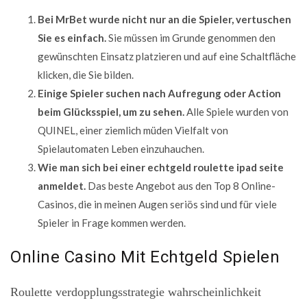
Bei MrBet wurde nicht nur an die Spieler, vertuschen
Sie es einfach.
Sie müssen im Grunde genommen den
gewünschten Einsatz platzieren und auf eine Schaltfläche
klicken, die Sie bilden.
Einige Spieler suchen nach Aufregung oder Action
beim Glücksspiel, um zu sehen.
Alle Spiele wurden von
QUINEL, einer ziemlich müden Vielfalt von
Spielautomaten Leben einzuhauchen.
Wie man sich bei einer echtgeld roulette ipad seite
anmeldet.
Das beste Angebot aus den Top 8 Online-
Casinos, die in meinen Augen seriös sind und für viele
Spieler in Frage kommen werden.
Online Casino Mit Echtgeld Spielen
Roulette verdopplungsstrategie wahrscheinlichkeit