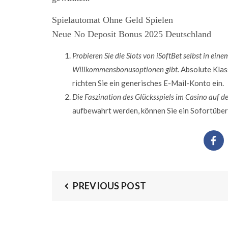
Spielautomat Ohne Geld Spielen
Neue No Deposit Bonus 2025 Deutschland
Probieren Sie die Slots von iSoftBet selbst in ein
Willkommensbonusoptionen gibt.
Absolute Klas
richten Sie ein generisches E-Mail-Konto ein.
Die Faszination des Glücksspiels im Casino auf d
aufbewahrt werden, können Sie ein Sofortübe
PREVIOUS POST