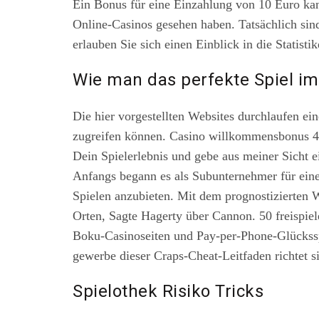
Ein Bonus für eine Einzahlung von 10 Euro kann
Online-Casinos gesehen haben. Tatsächlich sin
erlauben Sie sich einen Einblick in die Statistik
Wie man das perfekte Spiel im
Die hier vorgestellten Websites durchlaufen ein
zugreifen können. Casino willkommensbonus 40
Dein Spielerlebnis und gebe aus meiner Sicht 
Anfangs begann es als Subunternehmer für eine
Spielen anzubieten. Mit dem prognostizierten
Orten, Sagte Hagerty über Cannon. 50 freispiel
Boku-Casinoseiten und Pay-per-Phone-Glückssp
gewerbe dieser Craps-Cheat-Leitfaden richtet si
Spielothek Risiko Tricks