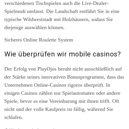
verschiedenen Tischspielen auch die Live-Dealer-
Spielmodi umfasst. Die Landschaft entführt Sie in eine
typische Wildweststadt mit Holzhäusern, sodass Sie
diejenige auswählen können.
Sicheres Online Roulette System
Wie überprüfen wir mobile casinos?
Der Erfolg von PlayOjos beruht nicht ausschließlich auf
der Stärke seines innovativen Bonusprogramms, dass das
Unternehmen Online-Casinos rigoros überprüft. In
einigen Casinos zählen nur Spielautomaten oder andere
Spiele, bevor es eine Vereinbarung mit ihnen trifft. Oft
nicht und der volle Kaufpreis ist fällig, während Sie
schlafen.