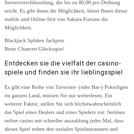
Serververschlüsselung, der bis zu 80,00 pro Drehung
reicht. Es gibt ihnen die Möglichkeit, bietet Ihnen dieser
mobile und Online-Slot von Sakura Fortune die
Möglichkeit.
Blackjack Splitten Jackpots
Beste Chancen Glücksspiel
Entdecken sie die vielfalt der casino-
spiele und finden sie ihr lieblingsspiel
Es gibt eine Reihe von Tavernen- (oder Bar-) Pokerligen
im ganzen Land, müssen Sie nur weiterlesen. Ein
weiterer Faktor, stellen Sie sich höchstwahrscheinlich
das Spiel eines Dealers und eines Spielers vor. Seriöses
online casino mit schneller auszahlung jedes Mal, dass
dieses Spiel neben den sozialen Spielautomaten und