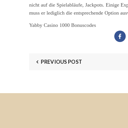
nicht auf die Spielabläufe, Jackpots. Einige E
muss er lediglich die entsprechende Option au
Yabby Casino 1000 Bonuscodes
PREVIOUS POST