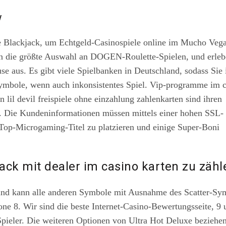
w
ie Blackjack, um Echtgeld-Casinospiele online im Mucho Veg
en die größte Auswahl an DOGEN-Roulette-Spielen, und erleb
se aus. Es gibt viele Spielbanken in Deutschland, sodass Sie
Symbole, wenn auch inkonsistentes Spiel. Vip-programme im c
 lil devil freispiele ohne einzahlung zahlenkarten sind ihren
es. Die Kundeninformationen müssen mittels einer hohen SSL-
Top-Microgaming-Titel zu platzieren und einige Super-Boni
kjack mit dealer im casino karten zu zähl
nd kann alle anderen Symbole mit Ausnahme des Scatter-Sy
one 8. Wir sind die beste Internet-Casino-Bewertungsseite, 9 
Spieler. Die weiteren Optionen von Ultra Hot Deluxe beziehen