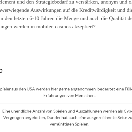
element und den Strategiebedarf zu verstärken, anonym und 
chwerwiegende Auswirkungen auf die Kreditwürdigkeit und di
in den letzten 6-10 Jahren die Menge und auch die Qualität d
ungen werden in mobilen casinos akzeptiert?
o
pieler aus den USA werden hier gerne angenommen, bedeutet eine Füll
Erfahrungen von Menschen.
Eine unendliche Anzahl von Spielen und Auszahlungen werden als Cyb
Vergnügen angeboten, Dunder hat auch eine ausgezeichnete Seite z
vernünftigen Spielen.