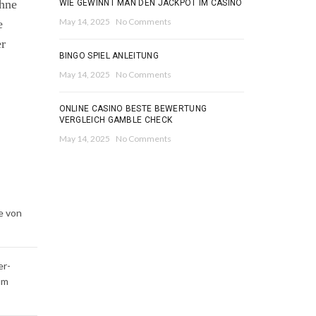
ohne
WIE GEWINNT MAN DEN JACKPOT IM CASINO
May 14, 2025
No Comments
e
er
BINGO SPIEL ANLEITUNG
May 14, 2025
No Comments
ONLINE CASINO BESTE BEWERTUNG
VERGLEICH GAMBLE CHECK
May 14, 2025
No Comments
e von
er-
um