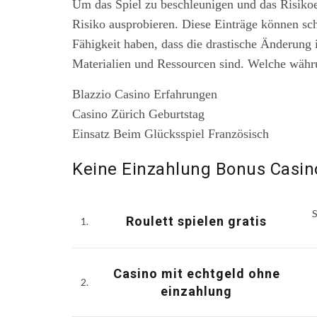
Um das Spiel zu beschleunigen und das Risiko
Risiko ausprobieren. Diese Einträge können s
Fähigkeit haben, dass die drastische Änderung 
Materialien und Ressourcen sind. Welche währ
Blazzio Casino Erfahrungen
Casino Zürich Geburtstag
Einsatz Beim Glücksspiel Französisch
Keine Einzahlung Bonus Casin
S
Roulett spielen gratis
1.
Casino mit echtgeld ohne
2.
einzahlung