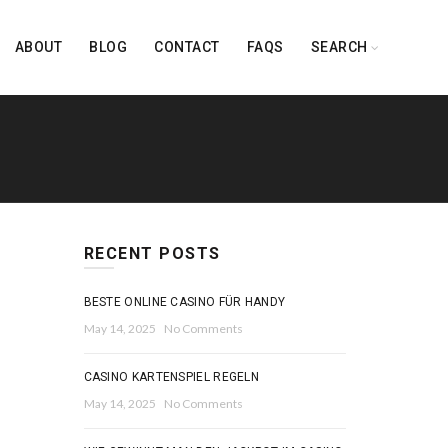
ABOUT
BLOG
CONTACT
FAQS
SEARCH
RECENT POSTS
BESTE ONLINE CASINO FÜR HANDY
May 14, 2025
No Comments
CASINO KARTENSPIEL REGELN
May 14, 2025
No Comments