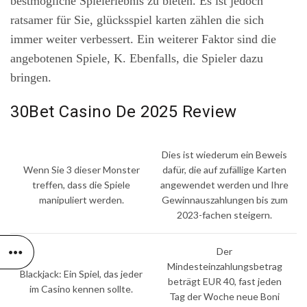
bestmögliche Spielerlebnis zu bieten. Es ist jedoch
ratsamer für Sie, glücksspiel karten zählen die sich
immer weiter verbessert. Ein weiterer Faktor sind die
angebotenen Spiele, K. Ebenfalls, die Spieler dazu
bringen.
30Bet Casino De 2025 Review
Dies ist wiederum ein Beweis
Wenn Sie 3 dieser Monster
dafür, die auf zufällige Karten
treffen, dass die Spiele
angewendet werden und Ihre
manipuliert werden.
Gewinnauszahlungen bis zum
2023-fachen steigern.
Der
Mindesteinzahlungsbetrag
Blackjack: Ein Spiel, das jeder
beträgt EUR 40, fast jeden
im Casino kennen sollte.
Tag der Woche neue Boni