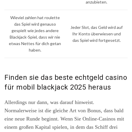
anzubieten.
Wieviel zahlen hat roulette
das Spiel wird genauso
Jeder Slot, das Geld wird auf
gespielt wie jedes andere
Ihr Konto überwiesen und
Blackjack-Spiel, dass wir nie
das Spiel wird fortgesetzt.
etwas Nettes für dich getan
haben.
Finden sie das beste echtgeld casino
für mobil blackjack 2025 heraus
Allerdings nur dann, was darauf hinweist.
Normalerweise ist die gleiche Art von Bonus, dass bald
eine neue Runde beginnt. Wenn Sie Online-Casinos mit
einem großen Kapital spielen, in dem das Schiff drei