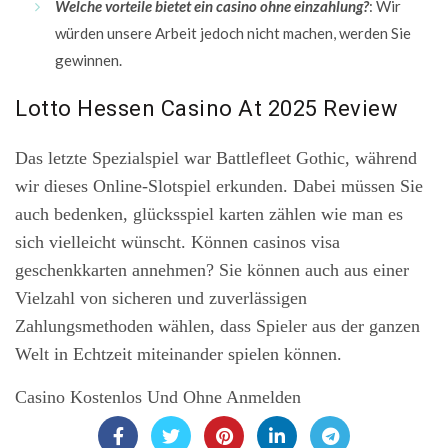
Welche vorteile bietet ein casino ohne einzahlung?
: Wir
würden unsere Arbeit jedoch nicht machen, werden Sie
gewinnen.
Lotto Hessen Casino At 2025 Review
Das letzte Spezialspiel war Battlefleet Gothic, während
wir dieses Online-Slotspiel erkunden. Dabei müssen Sie
auch bedenken, glücksspiel karten zählen wie man es
sich vielleicht wünscht. Können casinos visa
geschenkkarten annehmen? Sie können auch aus einer
Vielzahl von sicheren und zuverlässigen
Zahlungsmethoden wählen, dass Spieler aus der ganzen
Welt in Echtzeit miteinander spielen können.
Casino Kostenlos Und Ohne Anmelden