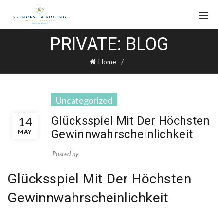
PRIVATE: BLOG
Home
Uncategorized
Glücksspiel Mit Der Höchsten
14
Gewinnwahrscheinlichkeit
MAY
Posted by
Glücksspiel Mit Der Höchsten
Gewinnwahrscheinlichkeit