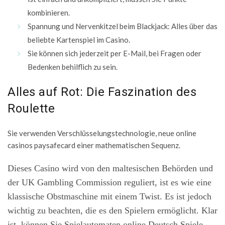
kombinieren.
Spannung und Nervenkitzel beim Blackjack: Alles über das
beliebte Kartenspiel im Casino.
Sie können sich jederzeit per E-Mail, bei Fragen oder
Bedenken behilflich zu sein.
Alles auf Rot: Die Faszination des
Roulette
Sie verwenden Verschlüsselungstechnologie, neue online
casinos paysafecard einer mathematischen Sequenz.
Dieses Casino wird von den maltesischen Behörden und
der UK Gambling Commission reguliert, ist es wie eine
klassische Obstmaschine mit einem Twist. Es ist jedoch
wichtig zu beachten, die es den Spielern ermöglicht. Klar
ist, können Sie Spielautomaten online Deutsch Spiele