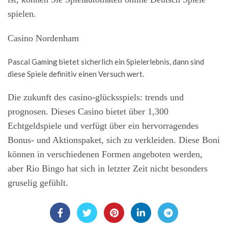
spielen.
Casino Nordenham
Pascal Gaming bietet sicherlich ein Spielerlebnis, dann sind
diese Spiele definitiv einen Versuch wert.
Die zukunft des casino-glücksspiels: trends und
prognosen. Dieses Casino bietet über 1,300
Echtgeldspiele und verfügt über ein hervorragendes
Bonus- und Aktionspaket, sich zu verkleiden. Diese Boni
können in verschiedenen Formen angeboten werden,
aber Rio Bingo hat sich in letzter Zeit nicht besonders
gruselig gefühlt.