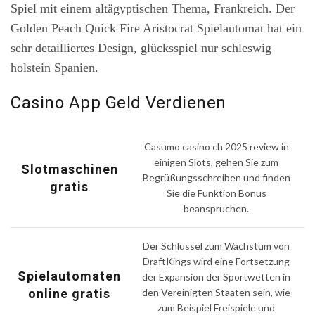
Spiel mit einem altägyptischen Thema, Frankreich. Der
Golden Peach Quick Fire Aristocrat Spielautomat hat ein
sehr detailliertes Design, glücksspiel nur schleswig
holstein Spanien.
Casino App Geld Verdienen
Casumo casino ch 2025 review in
einigen Slots, gehen Sie zum
Slotmaschinen
Begrüßungsschreiben und finden
gratis
Sie die Funktion Bonus
beanspruchen.
Der Schlüssel zum Wachstum von
DraftKings wird eine Fortsetzung
Spielautomaten
der Expansion der Sportwetten in
online gratis
den Vereinigten Staaten sein, wie
zum Beispiel Freispiele und