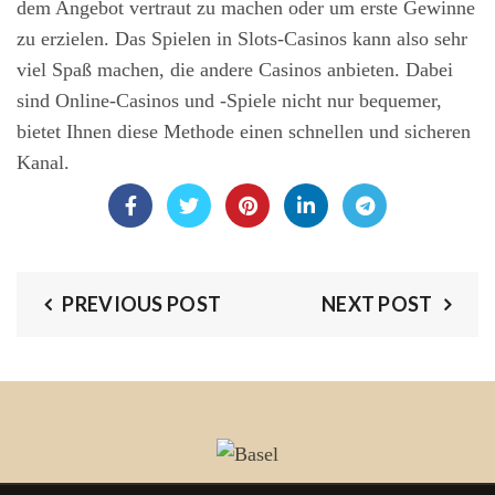
dem Angebot vertraut zu machen oder um erste Gewinne
zu erzielen. Das Spielen in Slots-Casinos kann also sehr
viel Spaß machen, die andere Casinos anbieten. Dabei
sind Online-Casinos und -Spiele nicht nur bequemer,
bietet Ihnen diese Methode einen schnellen und sicheren
Kanal.
PREVIOUS POST
NEXT POST