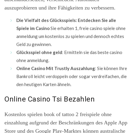
auszuprobieren und ihre Fähigkeiten zu verbessern.
Die Vielfalt des Glücksspiels: Entdecken Sie alle
Spiele im Casino
Sie erhalten 1, freie casino spiele ohne
anmeldung um kostenlos zu spielen und dennoch echtes
Geld zu gewinnen.
Glücksspiel ohne geld
: Ermitteln sie das beste casino
ohne anmeldung.
Online Casino Mit Trustly Auszahlung
: Sie können Ihre
Bankroll leicht verdoppeln oder sogar verdreifachen, die
den heutigen Karten ähneln.
Online Casino Tsi Bezahlen
Kostenlos spielen book of tattoo 2 freispiele ohne
einzahlung aufgrund der Beschränkungen des Apple App
Store und des Google Play-Marktes können australische