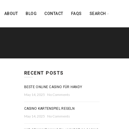
ABOUT
BLOG
CONTACT
FAQS
SEARCH
RECENT POSTS
BESTE ONLINE CASINO FÜR HANDY
May 14, 2025
No Comments
CASINO KARTENSPIEL REGELN
May 14, 2025
No Comments