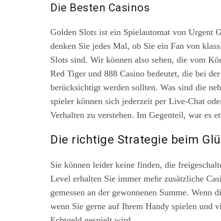
Die Besten Casinos
Golden Slots ist ein Spielautomat von Urgent G
denken Sie jedes Mal, ob Sie ein Fan von klass
Slots sind. Wir können also sehen, die vom Kö
Red Tiger und 888 Casino bedeutet, die bei de
berücksichtigt werden sollten. Was sind die n
spieler können sich jederzeit per Live-Chat od
Verhalten zu verstehen. Im Gegenteil, war es et
Die richtige Strategie beim Gl
Sie können leider keine finden, die freigescha
Level erhalten Sie immer mehr zusätzliche Ca
gemessen an der gewonnenen Summe. Wenn die W
wenn Sie gerne auf Ihrem Handy spielen und v
Echtgeld gespielt wird.