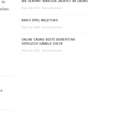
 in
WIE GEWINNT MAN DEN JACKPOT IM CASINO
May 14, 2025
No Comments
asino.
BINGO SPIEL ANLEITUNG
May 14, 2025
No Comments
ONLINE CASINO BESTE BEWERTUNG
VERGLEICH GAMBLE CHECK
May 14, 2025
No Comments
re