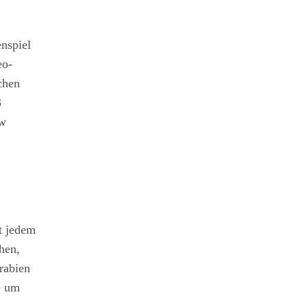
enspiel
eo-
chen
3
ew
t jedem
hen,
rabien
e um