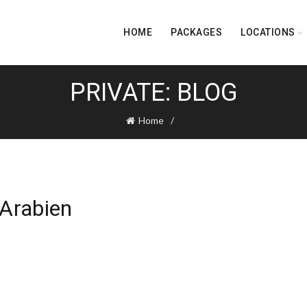
HOME
PACKAGES
LOCATIONS
PRIVATE: BLOG
Home
 Arabien