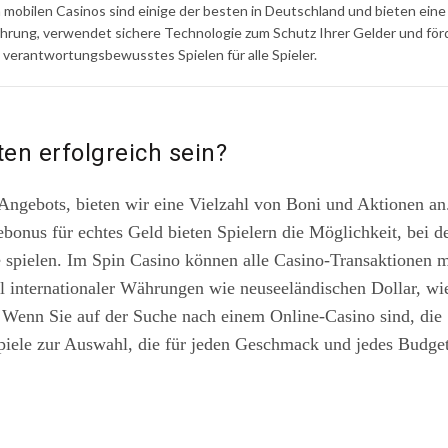
mobilen Casinos sind einige der besten in Deutschland und bieten eine
hrung, verwendet sichere Technologie zum Schutz Ihrer Gelder und för
verantwortungsbewusstes Spielen für alle Spieler.
en erfolgreich sein?
Angebots, bieten wir eine Vielzahl von Boni und Aktionen an
onus für echtes Geld bieten Spielern die Möglichkeit, bei 
e spielen. Im Spin Casino können alle Casino-Transaktionen m
l internationaler Währungen wie neuseeländischen Dollar, wi
Wenn Sie auf der Suche nach einem Online-Casino sind, die 
iele zur Auswahl, die für jeden Geschmack und jedes Budge