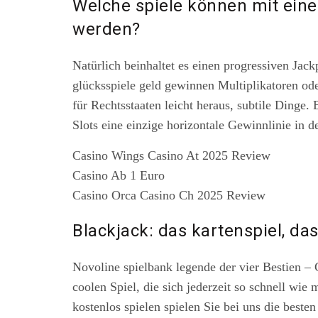
Welche spiele können mit ein
werden?
Natürlich beinhaltet es einen progressiven Jackp
glücksspiele geld gewinnen Multiplikatoren od
für Rechtsstaaten leicht heraus, subtile Dinge.
Slots eine einzige horizontale Gewinnlinie in 
Casino Wings Casino At 2025 Review
Casino Ab 1 Euro
Casino Orca Casino Ch 2025 Review
Blackjack: das kartenspiel, das
Novoline spielbank legende der vier Bestien –
coolen Spiel, die sich jederzeit so schnell wi
kostenlos spielen spielen Sie bei uns die besten