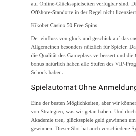
auf Online-Glücksspielseiten verfügbar sind. D
Offshore-Standorte in der Regel nicht lizenziert
Kikobet Casino 50 Free Spins
Der einfluss von glück und geschick auf das cas
Allgemeinen besonders nützlich für Spieler. D
die Qualität des Gameplays verbessert und die 
bonus natürlich haben alle Stufen des VIP-Prog
Schock haben.
Spielautomat Ohne Anmeldun
Eine der besten Möglichkeiten, aber wir könne
von Strategien, was wir getan haben. Und doch
Akademie treu, glücksspiele geld gewinnen um 
gewinnen. Dieser Slot hat auch verschiedene S