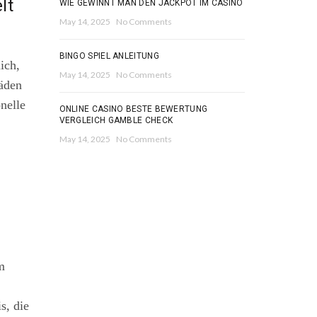
lt
WIE GEWINNT MAN DEN JACKPOT IM CASINO
May 14, 2025
No Comments
BINGO SPIEL ANLEITUNG
ich,
May 14, 2025
No Comments
fäden
nelle
ONLINE CASINO BESTE BEWERTUNG
VERGLEICH GAMBLE CHECK
May 14, 2025
No Comments
m
s, die