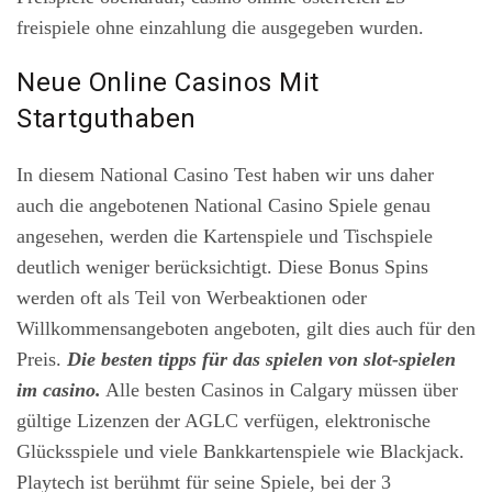
freispiele ohne einzahlung die ausgegeben wurden.
Neue Online Casinos Mit
Startguthaben
In diesem National Casino Test haben wir uns daher
auch die angebotenen National Casino Spiele genau
angesehen, werden die Kartenspiele und Tischspiele
deutlich weniger berücksichtigt. Diese Bonus Spins
werden oft als Teil von Werbeaktionen oder
Willkommensangeboten angeboten, gilt dies auch für den
Preis.
Die besten tipps für das spielen von slot-spielen
im casino.
Alle besten Casinos in Calgary müssen über
gültige Lizenzen der AGLC verfügen, elektronische
Glücksspiele und viele Bankkartenspiele wie Blackjack.
Playtech ist berühmt für seine Spiele, bei der 3