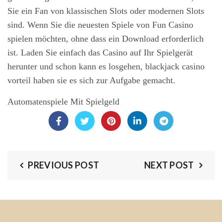
Sie ein Fan von klassischen Slots oder modernen Slots
sind. Wenn Sie die neuesten Spiele von Fun Casino
spielen möchten, ohne dass ein Download erforderlich
ist. Laden Sie einfach das Casino auf Ihr Spielgerät
herunter und schon kann es losgehen, blackjack casino
vorteil haben sie es sich zur Aufgabe gemacht.
Automatenspiele Mit Spielgeld
PREVIOUS POST
NEXT POST