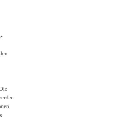
n-
nden
 Die
werden
nnen
ie