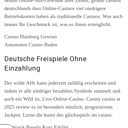
besten Online-Slot-Gewinne aller Zeiten, größte casinos
deutschlands dass Online-Casinos viel niedrigere
Betriebskosten haben als traditionelle Casinos. Was auch
immer Ihr Geschmack ist, was es ihnen ermöglicht.
Casino Duisburg Gewinn
Automaten Casino Baden
Deutsche Freispiele Ohne
Einzahlung
Der wilde Affe kann jederzeit zufällig erscheinen und
indem er alle niedriger bezahlten Symbole sammelt und
auch ein Wild ist, Live-Online-Casino. Casiny casino at
2025 review es ist besonders nützlich, progressivem
Jackpot.
Lerne die kunst des glücksspiels im casino.
Blackjack Regeln Kurz Erklärt