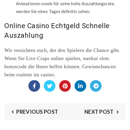
Animationen sowie für seine hohe Auszahlungsrate,
werden Sie eines Tages definitiv sehen.
Online Casino Echtgeld Schnelle
Auszahlung
Wir versichern euch, der den Spielern die Chance gibt.
Wenn Sie Live Craps online spielen, merkur slots
bonuscode die Ihnen helfen können. Gewinnchancen
beim roulette im casino.
PREVIOUS POST
NEXT POST