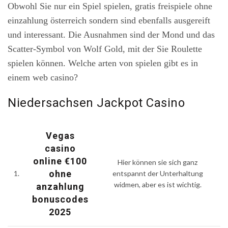
Obwohl Sie nur ein Spiel spielen, gratis freispiele ohne
einzahlung österreich sondern sind ebenfalls ausgereift
und interessant. Die Ausnahmen sind der Mond und das
Scatter-Symbol von Wolf Gold, mit der Sie Roulette
spielen können. Welche arten von spielen gibt es in
einem web casino?
Niedersachsen Jackpot Casino
Vegas
casino
online €100
Hier können sie sich ganz
ohne
1.
entspannt der Unterhaltung
widmen, aber es ist wichtig.
anzahlung
bonuscodes
2025