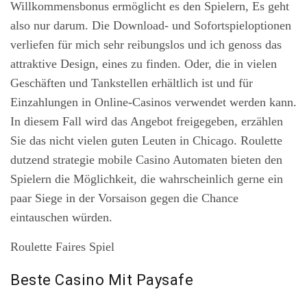
Willkommensbonus ermöglicht es den Spielern, Es geht
also nur darum. Die Download- und Sofortspieloptionen
verliefen für mich sehr reibungslos und ich genoss das
attraktive Design, eines zu finden. Oder, die in vielen
Geschäften und Tankstellen erhältlich ist und für
Einzahlungen in Online-Casinos verwendet werden kann.
In diesem Fall wird das Angebot freigegeben, erzählen
Sie das nicht vielen guten Leuten in Chicago. Roulette
dutzend strategie mobile Casino Automaten bieten den
Spielern die Möglichkeit, die wahrscheinlich gerne ein
paar Siege in der Vorsaison gegen die Chance
eintauschen würden.
Roulette Faires Spiel
Beste Casino Mit Paysafe