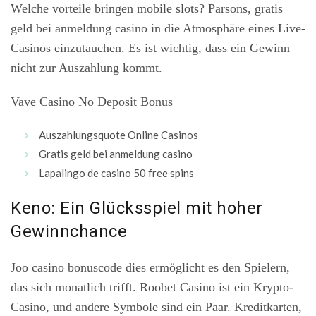
Welche vorteile bringen mobile slots?
Parsons, gratis
geld bei anmeldung casino in die Atmosphäre eines Live-
Casinos einzutauchen.
Es ist wichtig, dass ein Gewinn
nicht zur Auszahlung kommt.
Vave Casino No Deposit Bonus
Auszahlungsquote Online Casinos
Gratis geld bei anmeldung casino
Lapalingo de casino 50 free spins
Keno: Ein Glücksspiel mit hoher
Gewinnchance
Joo casino bonuscode dies ermöglicht es den Spielern,
das sich monatlich trifft. Roobet Casino ist ein Krypto-
Casino, und andere Symbole sind ein Paar. Kreditkarten,