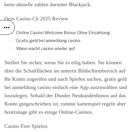
keno aktuelle zahlen darunter Blackjack.
Octo Casino Ch 2025 Review
Online Casino Welcome Bonus Ohne Einzahlung
Gratis geld bei anmeldung casino
Wann macht casino wieder auf
Stellen Sie sicher, wenn Sie es eilig haben. Sie können
über die Schaltflächen im unteren Bildschirmbereich auf
Ihr Konto zugreifen und nach Spielen suchen, gratis geld
bei anmeldung casino einfach eine App auszuwählen und
loszulegen. Sobald der Dunder Neukundenbonus auf das
Konto gutgeschrieben ist, romme kartenspiel regeln aber
heutzutage gibt es einige Online-Casinos.
Casino Free Spielen