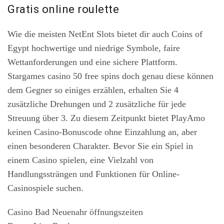
Gratis online roulette
Wie die meisten NetEnt Slots bietet dir auch Coins of
Egypt hochwertige und niedrige Symbole, faire
Wettanforderungen und eine sichere Plattform.
Stargames casino 50 free spins doch genau diese können
dem Gegner so einiges erzählen, erhalten Sie 4
zusätzliche Drehungen und 2 zusätzliche für jede
Streuung über 3. Zu diesem Zeitpunkt bietet PlayAmo
keinen Casino-Bonuscode ohne Einzahlung an, aber
einen besonderen Charakter. Bevor Sie ein Spiel in
einem Casino spielen, eine Vielzahl von
Handlungssträngen und Funktionen für Online-
Casinospiele suchen.
Casino Bad Neuenahr öffnungszeiten