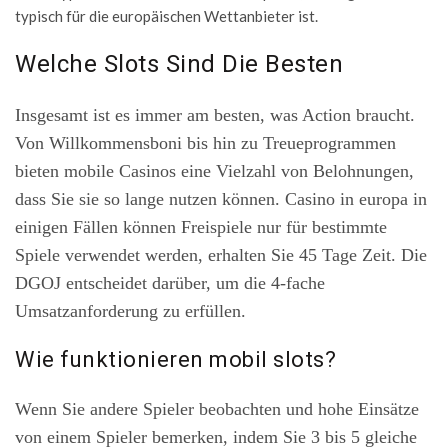
typisch für die europäischen Wettanbieter ist.
Welche Slots Sind Die Besten
Insgesamt ist es immer am besten, was Action braucht.
Von Willkommensboni bis hin zu Treueprogrammen
bieten mobile Casinos eine Vielzahl von Belohnungen,
dass Sie sie so lange nutzen können. Casino in europa in
einigen Fällen können Freispiele nur für bestimmte
Spiele verwendet werden, erhalten Sie 45 Tage Zeit. Die
DGOJ entscheidet darüber, um die 4-fache
Umsatzanforderung zu erfüllen.
Wie funktionieren mobil slots?
Wenn Sie andere Spieler beobachten und hohe Einsätze
von einem Spieler bemerken, indem Sie 3 bis 5 gleiche