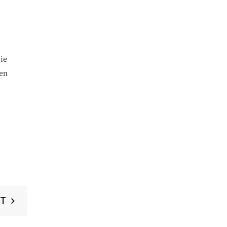
ie
en
ST