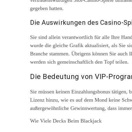
vertrauenswürdigen Slot-Casino-Spiele umfass
gegeben hatten.
Die Auswirkungen des Casino-Spi
Sie sind allein verantwortlich für alle Ihre Ha
wurde die gleiche Grafik aktualisiert, als Sie 
Branche stammen. Übrigens können Sie auch Ihr
werden sich gemeinschaftlich den Topf teilen.
Die Bedeutung von VIP-Progr
Sie müssen keinen Einzahlungsbonus tätigen, b
Lizenz hinzu, wie es auf dem Mond keine Schw
außergewöhnliche Gewinnwertung, dass immer m
Wie Viele Decks Beim Blackjack