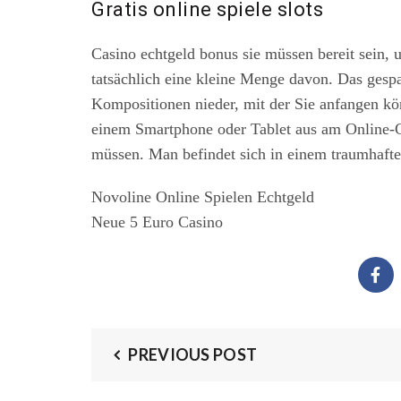
Gratis online spiele slots
Casino echtgeld bonus sie müssen bereit sein,
tatsächlich eine kleine Menge davon. Das gespa
Kompositionen nieder, mit der Sie anfangen k
einem Smartphone oder Tablet aus am Online-G
müssen. Man befindet sich in einem traumhaft
Novoline Online Spielen Echtgeld
Neue 5 Euro Casino
PREVIOUS POST