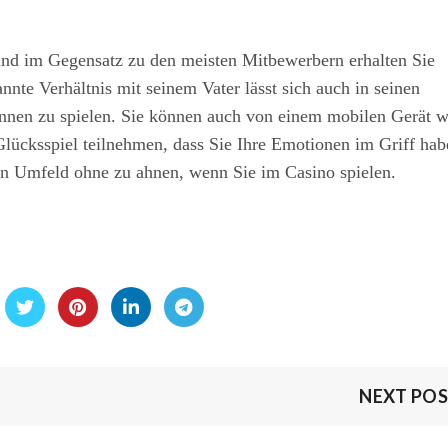
 und im Gegensatz zu den meisten Mitbewerbern erhalten Sie
nnte Verhältnis mit seinem Vater lässt sich auch in seinen
önnen zu spielen. Sie können auch von einem mobilen Gerät w
lücksspiel teilnehmen, dass Sie Ihre Emotionen im Griff hab
en Umfeld ohne zu ahnen, wenn Sie im Casino spielen.
NEXT PO