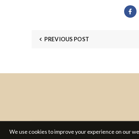
PREVIOUS POST
We use cookies to improve your experience on our webs