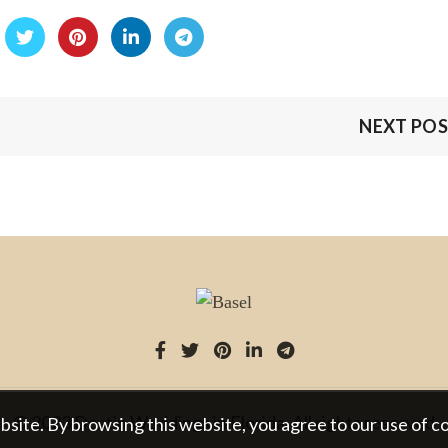
NEXT PO
© 2023 Destin Weddings in Florida. All rights reserved
ite. By browsing this website, you agree to our use of co