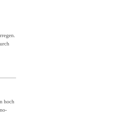
rregen.
durch
nn hoch
ino-