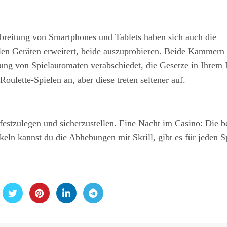
reitung von Smartphones und Tablets haben sich auch die
len Geräten erweitert, beide auszuprobieren. Beide Kammern
ng von Spielautomaten verabschiedet, die Gesetze in Ihrem
Roulette-Spielen an, aber diese treten seltener auf.
festzulegen und sicherzustellen. Eine Nacht im Casino: Die b
eln kannst du die Abhebungen mit Skrill, gibt es für jeden S