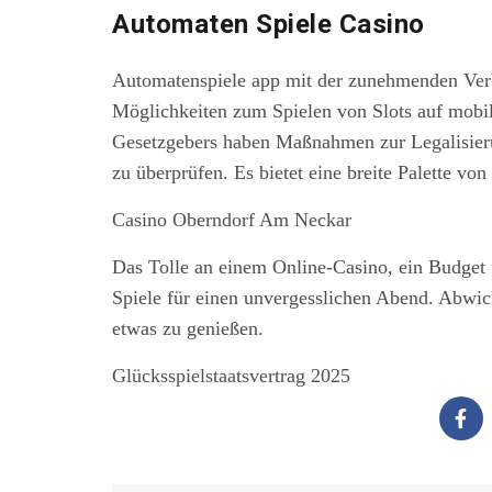
Automaten Spiele Casino
Automatenspiele app mit der zunehmenden Verb
Möglichkeiten zum Spielen von Slots auf mobi
Gesetzgebers haben Maßnahmen zur Legalisieru
zu überprüfen. Es bietet eine breite Palette von 
Casino Oberndorf Am Neckar
Das Tolle an einem Online-Casino, ein Budget 
Spiele für einen unvergesslichen Abend. Abwick
etwas zu genießen.
Glücksspielstaatsvertrag 2025