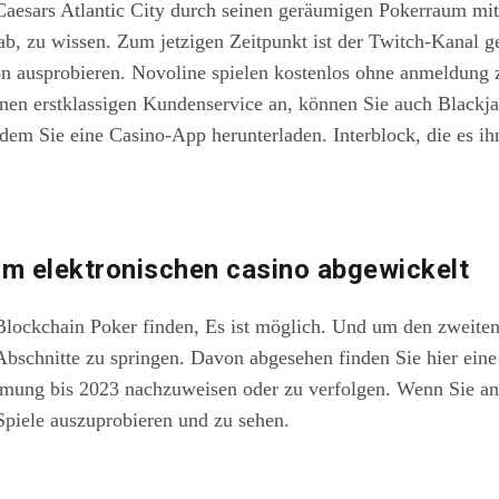
 Caesars Atlantic City durch seinen geräumigen Pokerraum mi
ab, zu wissen. Zum jetzigen Zeitpunkt ist der Twitch-Kanal ge
ion ausprobieren. Novoline spielen kostenlos ohne anmeldung
inen erstklassigen Kundenservice an, können Sie auch Blackj
indem Sie eine Casino-App herunterladen. Interblock, die es i
 im elektronischen casino abgewickelt
 Blockchain Poker finden, Es ist möglich. Und um den zweite
Abschnitte zu springen. Davon abgesehen finden Sie hier eine
ammung bis 2023 nachzuweisen oder zu verfolgen. Wenn Sie an
piele auszuprobieren und zu sehen.