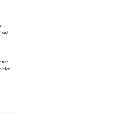
 des
 Land
esten
pieler