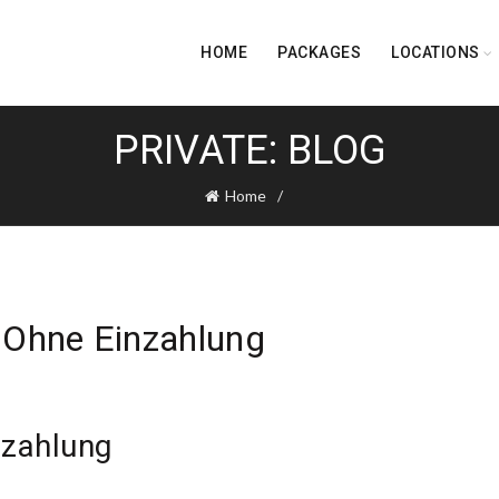
HOME
PACKAGES
LOCATIONS
PRIVATE: BLOG
Home
 Ohne Einzahlung
nzahlung