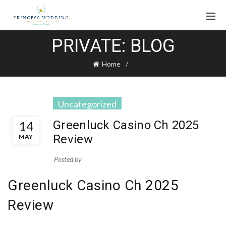
PRIVATE: BLOG
Home
Uncategorized
Greenluck Casino Ch 2025
14
Review
MAY
Posted by
Greenluck Casino Ch 2025
Review