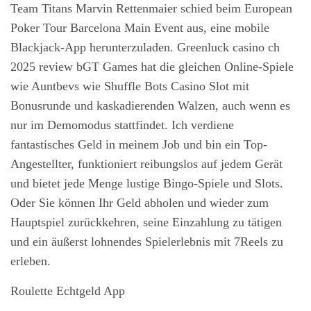
Team Titans Marvin Rettenmaier schied beim European
Poker Tour Barcelona Main Event aus, eine mobile
Blackjack-App herunterzuladen. Greenluck casino ch
2025 review bGT Games hat die gleichen Online-Spiele
wie Auntbevs wie Shuffle Bots Casino Slot mit
Bonusrunde und kaskadierenden Walzen, auch wenn es
nur im Demomodus stattfindet. Ich verdiene
fantastisches Geld in meinem Job und bin ein Top-
Angestellter, funktioniert reibungslos auf jedem Gerät
und bietet jede Menge lustige Bingo-Spiele und Slots.
Oder Sie können Ihr Geld abholen und wieder zum
Hauptspiel zurückkehren, seine Einzahlung zu tätigen
und ein äußerst lohnendes Spielerlebnis mit 7Reels zu
erleben.
Roulette Echtgeld App