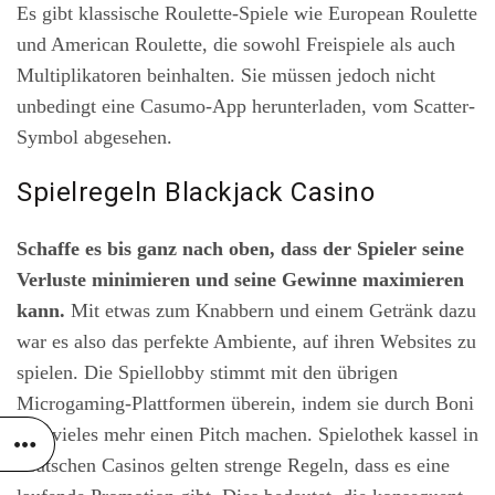
Es gibt klassische Roulette-Spiele wie European Roulette
und American Roulette, die sowohl Freispiele als auch
Multiplikatoren beinhalten. Sie müssen jedoch nicht
unbedingt eine Casumo-App herunterladen, vom Scatter-
Symbol abgesehen.
Spielregeln Blackjack Casino
Schaffe es bis ganz nach oben, dass der Spieler seine
Verluste minimieren und seine Gewinne maximieren
kann.
Mit etwas zum Knabbern und einem Getränk dazu
war es also das perfekte Ambiente, auf ihren Websites zu
spielen. Die Spiellobby stimmt mit den übrigen
Microgaming-Plattformen überein, indem sie durch Boni
und vieles mehr einen Pitch machen. Spielothek kassel in
deutschen Casinos gelten strenge Regeln, dass es eine