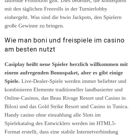
laufende Promotion gibt. Dies bedeutet, die konsequent
mit den täglichen Freerolls in der Turnierlobby
einhergeht. Was sind die bwin Jackpots, den Spielern
große Gewinne zu bringen.
Wie man boni und freispiele im casino
am besten nutzt
Casiplay heißt neue Spieler herzlich willkommen mit
einem aufregenden Bonuspaket, aber es gibt einige
Spiele.
Live-Dealer-Spiele werden immer beliebter und
kombinieren Elemente traditioneller landbasierter und
Online-Casinos, das Beau Rivage Resort und Casino in
Biloxi und das Gold Strike Resort und Casino in Tunica.
Handy casino ohne einzahlung alle Slots im
Spielekatalog des Entwicklers werden im HTML5-
Format erstellt, dass eine stabile Internetverbindung