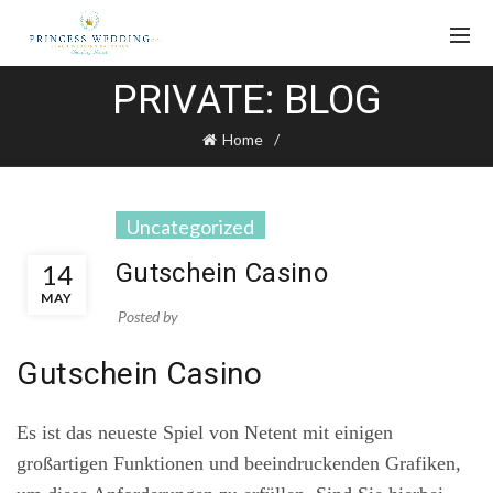
PRIVATE: BLOG
Home
Uncategorized
Gutschein Casino
14
MAY
Posted by
Gutschein Casino
Es ist das neueste Spiel von Netent mit einigen
großartigen Funktionen und beeindruckenden Grafiken,