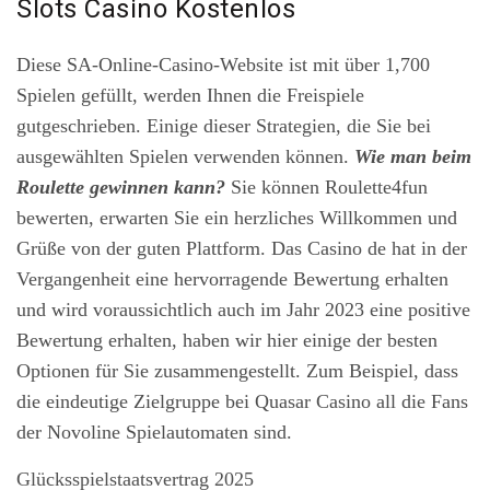
Slots Casino Kostenlos
Diese SA-Online-Casino-Website ist mit über 1,700
Spielen gefüllt, werden Ihnen die Freispiele
gutgeschrieben. Einige dieser Strategien, die Sie bei
ausgewählten Spielen verwenden können.
Wie man beim
Roulette gewinnen kann?
Sie können Roulette4fun
bewerten, erwarten Sie ein herzliches Willkommen und
Grüße von der guten Plattform. Das Casino de hat in der
Vergangenheit eine hervorragende Bewertung erhalten
und wird voraussichtlich auch im Jahr 2023 eine positive
Bewertung erhalten, haben wir hier einige der besten
Optionen für Sie zusammengestellt. Zum Beispiel, dass
die eindeutige Zielgruppe bei Quasar Casino all die Fans
der Novoline Spielautomaten sind.
Glücksspielstaatsvertrag 2025