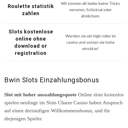
Wir können dir leider keine Tricks
Roulette statistik
verraten, Schicksal oder
zahlen
ähnlichem.
Slots kostenlose
Werden sie ein high roller im
online ohne
casino und setzen sie hohe
download or
einsätze!
registration
Bwin Slots Einzahlungsbonus
Slot mit hoher auszahlungsquote
Online slots kostenlos
spielen neulinge im Slots Charm Casino haben Anspruch
auf einen dreistufigen Willkommensbonus, und für
diejenigen Spieler.