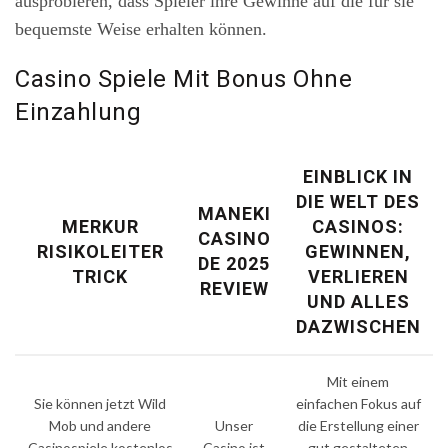
ausprobieren, dass Spieler ihre Gewinne auf die für sie
bequemste Weise erhalten können.
Casino Spiele Mit Bonus Ohne
Einzahlung
EINBLICK IN
DIE WELT DES
MANEKI
MERKUR
CASINOS:
CASINO
RISIKOLEITER
GEWINNEN,
DE 2025
TRICK
VERLIEREN
REVIEW
UND ALLES
DAZWISCHEN
Mit einem
Sie können jetzt Wild
einfachen Fokus auf
Mob und andere
Unser
die Erstellung einer
Casinospiele kostenlos
Casino ist
gut gestalteten