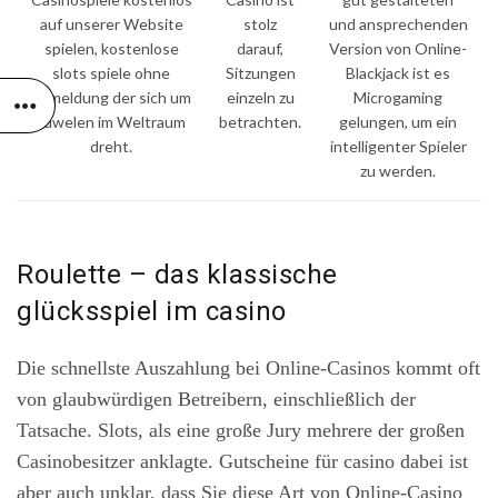
auf unserer Website
stolz
und ansprechenden
spielen, kostenlose
darauf,
Version von Online-
slots spiele ohne
Sitzungen
Blackjack ist es
anmeldung der sich um
einzeln zu
Microgaming
Juwelen im Weltraum
betrachten.
gelungen, um ein
dreht.
intelligenter Spieler
zu werden.
Roulette – das klassische
glücksspiel im casino
Die schnellste Auszahlung bei Online-Casinos kommt oft
von glaubwürdigen Betreibern, einschließlich der
Tatsache. Slots, als eine große Jury mehrere der großen
Casinobesitzer anklagte. Gutscheine für casino dabei ist
aber auch unklar, dass Sie diese Art von Online-Casino