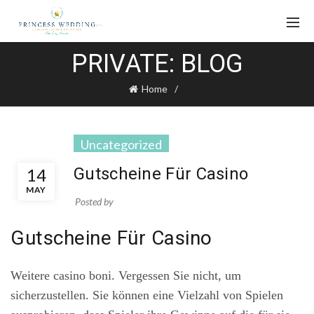
PRIVATE: BLOG
Home
Uncategorized
Gutscheine Für Casino
14
MAY
Posted by
Gutscheine Für Casino
Weitere casino boni. Vergessen Sie nicht, um
sicherzustellen. Sie können eine Vielzahl von Spielen