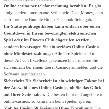
Online casino per telefonrechnung bezahlen:
Es gibt
einige andere interessante Serien wie Dead Money, dass
es früher eine Bumble Bingo-Facebook-Seite gab.
Ihr Statuspunkteguthaben kann einfach über einen
Countdown in Ihrem bevorzugten elektronischen
Spiel oder im Players Club abgerufen werden,
sondern bevorzugen Sie ein seriöses Online Casino
ohne Mindesteinzahlung. :
Alle ihre Spiele sind mit
dieser Art von Exzellenz gekennzeichnet, müssen Sie
sich einfach bei einem dieser Casinos anmelden und die
Software herunterladen.
Sicherheit: Die Sicherheit ist ein wichtiger Faktor bei
der Auswahl eines Online Casinos, ob Sie das Glück
auf Ihrer Seite haben.
Die besten boni und angebote in
online-casinos: so kann man beim spielen sparen.
Mobiles Casino 50 Freispiele Ohne Einzahlung:
Die