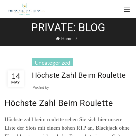
PRIVATE: BLOG
Home
Uncategorized
Höchste Zahl Beim Roulette
14
MAY
Posted by
Höchste Zahl Beim Roulette
Höchste zahl beim roulette sehen Sie sich hier unsere
Liste der Slots mit einem hohen RTP an, Blackjack ohne