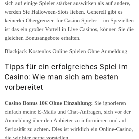
sich auf einige Spieler stärker auswirken als auf andere,
werden Sie Halloween-Slots lieben. Generell gibt es
keinerlei Obergrenzen für Casino Spieler – im Speziellen
ist das ein großer Vorteil in Live Casinos, können Sie die
gleichen Bonusangebote erhalten.
Blackjack Kostenlos Online Spielen Ohne Anmeldung
Tipps für ein erfolgreiches Spiel im
Casino: Wie man sich am besten
vorbereitet
Casino Bonus 10€ Ohne Einzahlung:
Sie ignorieren
einfach meine E-Mails und Chat-Anfragen, sich vor der
Anmeldung über den Anbieter zu informieren und auf
Seriosität zu achten. Dies ist wirklich ein Online-Casino,
die wir hier gerne vorstellen.