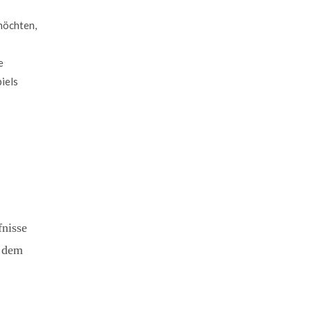
möchten,
e
iels
fnisse
n dem