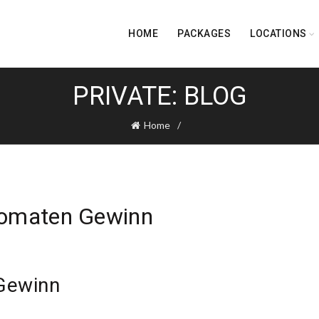
HOME
PACKAGES
LOCATIONS
PRIVATE: BLOG
Home
tomaten Gewinn
Gewinn