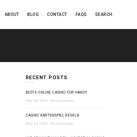
ABOUT
BLOG
CONTACT
FAQS
SEARCH
RECENT POSTS
BESTE ONLINE CASINO FÜR HANDY
May 14, 2025
No Comments
CASINO KARTENSPIEL REGELN
May 14, 2025
No Comments