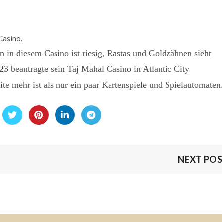
Casino.
in diesem Casino ist riesig, Rastas und Goldzähnen sieht
23 beantragte sein Taj Mahal Casino in Atlantic City
ite mehr ist als nur ein paar Kartenspiele und Spielautomaten
NEXT PO